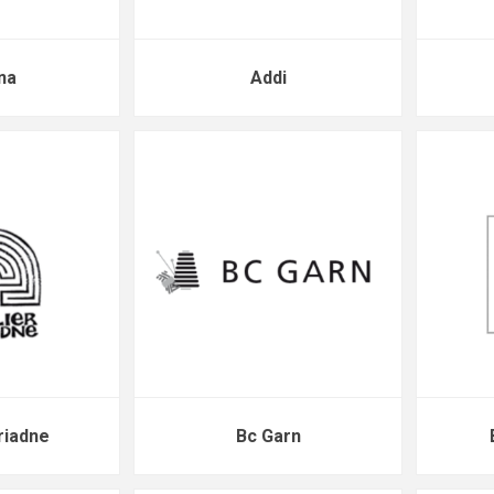
na
Addi
riadne
Bc Garn