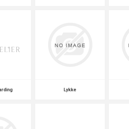
arding
Lykke