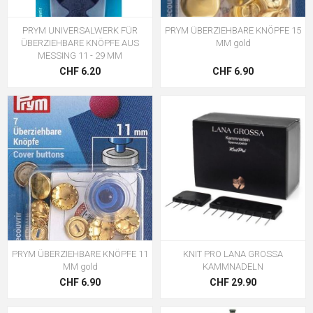
PRYM UNIVERSALWERK FÜR
PRYM ÜBERZIEHBARE KNÖPFE 15
ÜBERZIEHBARE KNÖPFE AUS
MM gold
MESSING 11 - 29 MM
CHF 6.20
CHF 6.90
PRYM ÜBERZIEHBARE KNÖPFE 11
KNIT PRO LANA GROSSA
MM gold
KAMMNADELN
CHF 6.90
CHF 29.90