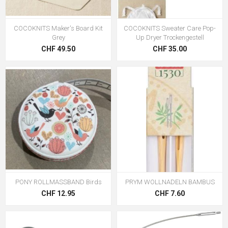
COCOKNITS Maker's Board Kit
COCOKNITS Sweater Care Pop-
Grey
Up Dryer Trockengestell
CHF 49.50
CHF 35.00
PONY ROLLMASSBAND Birds
PRYM WOLLNADELN BAMBUS
CHF 12.95
CHF 7.60