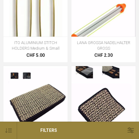
ITO ALUMINIUM STITCH
LANA GROSSA NADELHALTER
HOLDERS Medium & Small
GROSS
CHF 5.00
CHF 2.30
FILTERS
KNIT PRO Nadeltasche
KNIT PRO Nadeltasche für