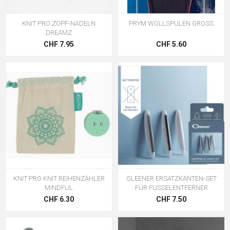
KNIT PRO ZOPF-NADELN
PRYM WOLLSPULEN GROSS
DREAMZ
CHF 7.95
CHF 5.60
KNIT PRO KNIT REIHENZÄHLER
GLEENER ERSATZKANTEN-SET
MINDFUL
FÜR FUSSELENTFERNER
CHF 6.30
CHF 7.50