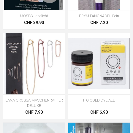
MOSES Leselicht
PRYM FANGNADEL Fein
CHF 39.90
CHF 7.20
LANA GROSSA MASCHENRAFFER
ITO COLD DYE ALL
DELUXE
CHF 7.90
CHF 6.90