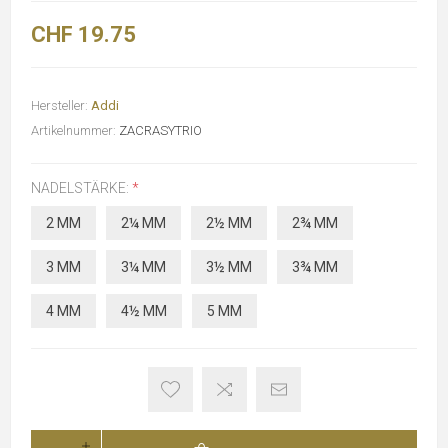
CHF 19.75
Hersteller:
Addi
Artikelnummer:
ZACRASYTRIO
NADELSTÄRKE:
*
2 MM
2¼ MM
2½ MM
2¾ MM
3 MM
3¼ MM
3½ MM
3¾ MM
4 MM
4½ MM
5 MM