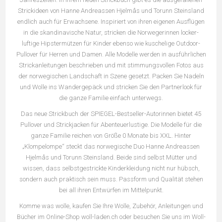
Strickideen von Hanne Andreassen Hjelmås und Torunn Steinsland
endlich auch für Erwachsene. Inspiriert von ihren eigenen Ausflügen
in die skandinavische Natur, stricken die Norwegerinnen locker-
luftige Hipstermützen für Kinder ebenso wie kuschelige Outdoor-
Pullover für Herren und Damen. Alle Modelle werden in ausführlichen
Strickanleitungen beschrieben und mit stimmungsvollen Fotos aus
der norwegischen Landschaft in Szene gesetzt. Packen Sie Nadeln
und Wolle ins Wandergepäck und stricken Sie den Partnerlook für
die ganze Familie einfach unterwegs.
Das neue Strickbuch der SPIEGEL-Bestseller-Autorinnen bietet 45
Pullover und Strickjacken für Abenteuerlustige. Die Modelle für die
ganze Familie reichen von Größe 0 Monate bis XXL. Hinter
„Klompelompe“ steckt das norwegische Duo Hanne Andreassen
Hjelmås und Torunn Steinsland. Beide sind selbst Mütter und
wissen, dass selbstgestrickte Kinderkleidung nicht nur hübsch,
sondern auch praktisch sein muss. Passform und Qualität stehen
bei all ihren Entwürfen im Mittelpunkt.
Komme was wolle, kaufen Sie Ihre Wolle, Zubehör, Anleitungen und
Bücher im Online-Shop woll-laden.ch oder besuchen Sie uns im Woll-