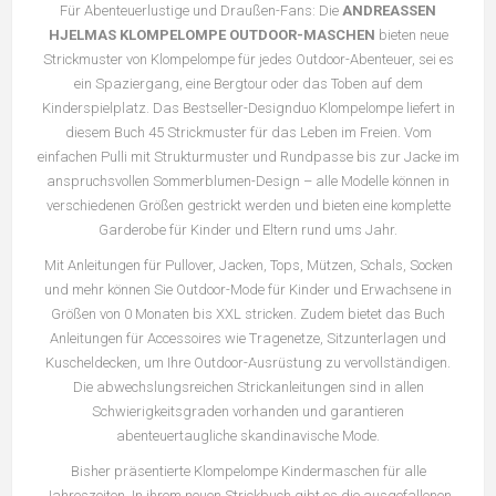
Für Abenteuerlustige und Draußen-Fans: Die
ANDREASSEN
HJELMAS KLOMPELOMPE OUTDOOR-MASCHEN
bieten neue
Strickmuster von Klompelompe für jedes Outdoor-Abenteuer, sei es
ein Spaziergang, eine Bergtour oder das Toben auf dem
Kinderspielplatz. Das Bestseller-Designduo Klompelompe liefert in
diesem Buch 45 Strickmuster für das Leben im Freien. Vom
einfachen Pulli mit Strukturmuster und Rundpasse bis zur Jacke im
anspruchsvollen Sommerblumen-Design – alle Modelle können in
verschiedenen Größen gestrickt werden und bieten eine komplette
Garderobe für Kinder und Eltern rund ums Jahr.
Mit Anleitungen für Pullover, Jacken, Tops, Mützen, Schals, Socken
und mehr können Sie Outdoor-Mode für Kinder und Erwachsene in
Größen von 0 Monaten bis XXL stricken. Zudem bietet das Buch
Anleitungen für Accessoires wie Tragenetze, Sitzunterlagen und
Kuscheldecken, um Ihre Outdoor-Ausrüstung zu vervollständigen.
Die abwechslungsreichen Strickanleitungen sind in allen
Schwierigkeitsgraden vorhanden und garantieren
abenteuertaugliche skandinavische Mode.
Bisher präsentierte Klompelompe Kindermaschen für alle
Jahreszeiten. In ihrem neuen Strickbuch gibt es die ausgefallenen