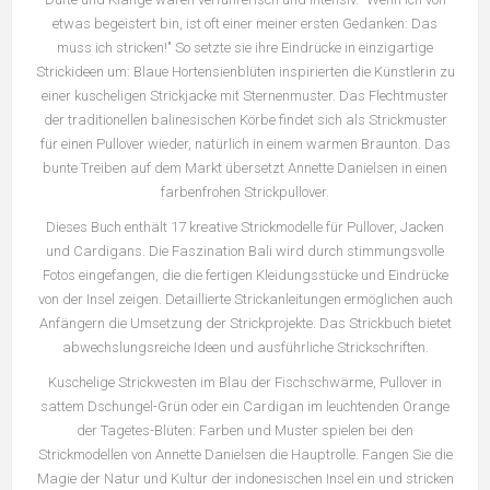
etwas begeistert bin, ist oft einer meiner ersten Gedanken: Das
muss ich stricken!" So setzte sie ihre Eindrücke in einzigartige
Strickideen um: Blaue Hortensienblüten inspirierten die Künstlerin zu
einer kuscheligen Strickjacke mit Sternenmuster. Das Flechtmuster
der traditionellen balinesischen Körbe findet sich als Strickmuster
für einen Pullover wieder, natürlich in einem warmen Braunton. Das
bunte Treiben auf dem Markt übersetzt Annette Danielsen in einen
farbenfrohen Strickpullover.
Dieses Buch enthält 17 kreative Strickmodelle für Pullover, Jacken
und Cardigans. Die Faszination Bali wird durch stimmungsvolle
Fotos eingefangen, die die fertigen Kleidungsstücke und Eindrücke
von der Insel zeigen. Detaillierte Strickanleitungen ermöglichen auch
Anfängern die Umsetzung der Strickprojekte. Das Strickbuch bietet
abwechslungsreiche Ideen und ausführliche Strickschriften.
Kuschelige Strickwesten im Blau der Fischschwärme, Pullover in
sattem Dschungel-Grün oder ein Cardigan im leuchtenden Orange
der Tagetes-Blüten: Farben und Muster spielen bei den
Strickmodellen von Annette Danielsen die Hauptrolle. Fangen Sie die
Magie der Natur und Kultur der indonesischen Insel ein und stricken