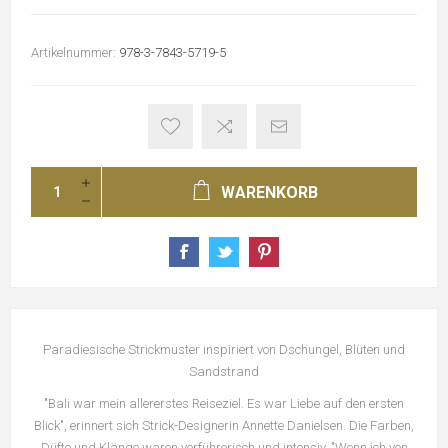
Artikelnummer:
978-3-7843-5719-5
WARENKORB
Paradiesische Strickmuster inspiriert von Dschungel, Blüten und
Sandstrand
"Bali war mein allererstes Reiseziel. Es war Liebe auf den ersten
Blick", erinnert sich Strick-Designerin Annette Danielsen. Die Farben,
Düfte und Klänge waren verführerisch und intensiv. "Wenn ich von