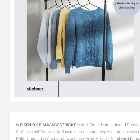
In
EISENKOLB MASSGESTRICKT
erklärt Strickdesignerin und Passfor
Statt sich mit Standardgrössen zufriedenzugeben, lernt man in diese
Hüfte, Länge des Oberkörpers oder der Arme – jedes Detail wird berück