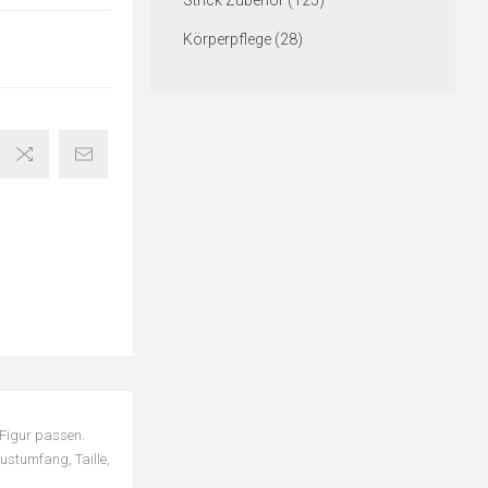
Strick Zubehör (125)
Körperpflege (28)
 Figur passen.
ustumfang, Taille,