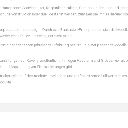
it Rundpasse, Sattelschulter, Raglankonstruktion, Contiguous-Schulter und ein
lterkonstruktion individuell gestaltet werden, zum Beispiel mit Taillierung od
anpasst oder neu designt. Durch das Baukasten-Prinzip lassen sich die Modell
eder einen Pullover stricken, der nicht passt.
estrickt hat oder schon jahrelange Erfahrung besitzt. Es bietet passende Modelle
ickanleitungen auf Ravelry veröffentlicht. Ihr liegen Passform und Grössenvielfal
und Anpassung von Strickanleitungen gibt.
e Strickprojekte auf das nächste Level heben und perfekt sitzende Pullover stricken
rodukte.