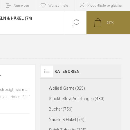
Anmelden
Wunschliste
Produktliste vergleichen
LN & HÄKEL (74)
0
STK
KATEGORIEN
T
Wolle & Garne (325)
ch zeigt, wie man
r zu stricken. Fünf
Strickhefte & Anleitungen (430)
Bücher (756)
Nadeln & Häkel (74)