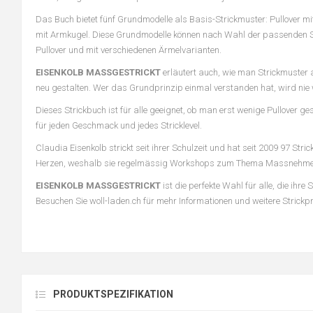
Das Buch bietet fünf Grundmodelle als Basis-Strickmuster: Pullover m
mit Armkugel. Diese Grundmodelle können nach Wahl der passenden Schu
Pullover und mit verschiedenen Ärmelvarianten.
EISENKOLB MASSGESTRICKT
erläutert auch, wie man Strickmuster 
neu gestalten. Wer das Grundprinzip einmal verstanden hat, wird nie wi
Dieses Strickbuch ist für alle geeignet, ob man erst wenige Pullover g
für jeden Geschmack und jedes Stricklevel.
Claudia Eisenkolb strickt seit ihrer Schulzeit und hat seit 2009 97 Str
Herzen, weshalb sie regelmässig Workshops zum Thema Massnehmen 
EISENKOLB MASSGESTRICKT
ist die perfekte Wahl für alle, die ihr
Besuchen Sie woll-laden.ch für mehr Informationen und weitere Strickp
PRODUKTSPEZIFIKATION