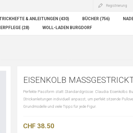
Registrierung
TRICKHEFTE & ANLEITUNGEN (430)
BÜCHER (756)
NADE
ERPFLEGE (28)
WOLL-LADEN BURGDORF
EISENKOLB MASSGESTRICK
Perfekte Passform statt Standardgrösse: Claudia Eisenkolbs Bu
Strickanleitungen individuell anpasst, um perfekt sitzende Pullove
Grundmodelle und viele Tipps für jede Figur.
CHF 38.50