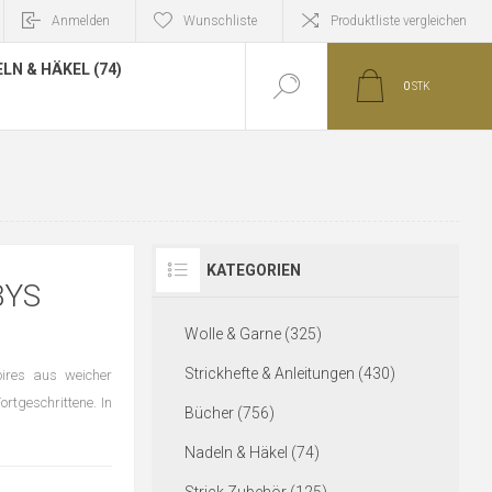
Anmelden
Wunschliste
Produktliste vergleichen
LN & HÄKEL (74)
0
STK
KATEGORIEN
BYS
Wolle & Garne (325)
Strickhefte & Anleitungen (430)
oires aus weicher
ortgeschrittene. In
Bücher (756)
Nadeln & Häkel (74)