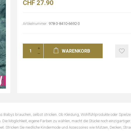
CHF 27.90
Artikelnummer:
978-3-8410-6692-3
WARENKORB
as Babys brauchen, selbst stricken. Ob Kleidung, Wohlfühlprodukte oder Spielze
. Die Möglichkeit, eigene Farben zu wählen, macht die Stücke noch einzigartiger.
net. Stricken Sie niedliche Kindermode und Accessoires wie Mützen, Decken, S