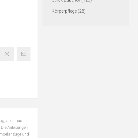
Strick Zubehör (125)
Körperpflege (28)
ug, alles aus
 Die Anleitungen
trampelanzüge und