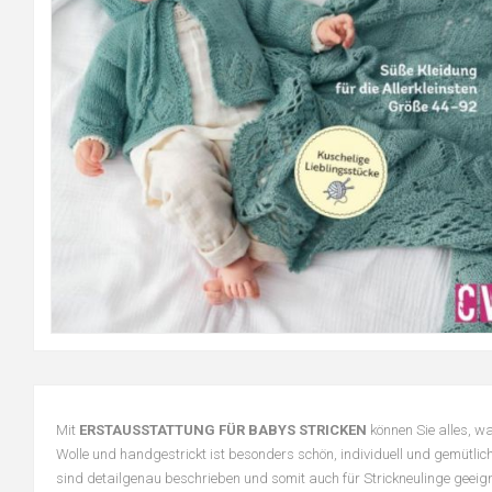
Mit
ERSTAUSSTATTUNG FÜR BABYS STRICKEN
können Sie alles, w
Wolle und handgestrickt ist besonders schön, individuell und gemütlich
sind detailgenau beschrieben und somit auch für Strickneulinge geeig