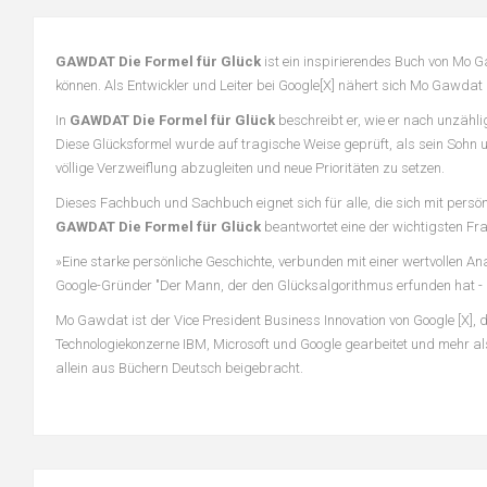
GAWDAT Die Formel für Glück
ist ein inspirierendes Buch von Mo 
können. Als Entwickler und Leiter bei Google[X] nähert sich Mo Gawda
In
GAWDAT Die Formel für Glück
beschreibt er, wie er nach unzähli
Diese Glücksformel wurde auf tragische Weise geprüft, als sein Sohn un
völlige Verzweiflung abzugleiten und neue Prioritäten zu setzen.
Dieses Fachbuch und Sachbuch eignet sich für alle, die sich mit persön
GAWDAT Die Formel für Glück
beantwortet eine der wichtigsten Fr
»Eine starke persönliche Geschichte, verbunden mit einer wertvollen A
Google-Gründer "Der Mann, der den Glücksalgorithmus erfunden hat - u
Mo Gawdat ist der Vice President Business Innovation von Google [X], d
Technologiekonzerne IBM, Microsoft und Google gearbeitet und mehr als
allein aus Büchern Deutsch beigebracht.