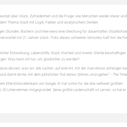
Gawdat über Glück, Zufriedenheit und die Frage, wie Menschen wieder klarer un
t dem Thema Glück mit Logik, Fakten und analytischem Denken.
gen Stunden, Büchern und Interviews eine Gleichung für dauerhaftes Glücklichsei
erwartet mit 21 Jahren starb. Trotz dieses schweren Verlustes half ihm die Form
licher Entwicklung, Lebenshilfe, Glück, Klarheit und innerer Stärke beschäftigen
agen: Was kann ich tun, um glücklicher zu werden?
nalyse dessen, was wir alle suchen, auf eine Art, mit der man etwas anfangen ka
nd damit lernte, mit dem plötzlichen Tod seines Sohnes umzugehen." - The Tim
em Elite-Entwicklerteam von Google. Er hat schon für die drei weltweit größten
 20 Unternehmen mitgegründet. Seine größte Leidenschaft ist Lernen, so hat er