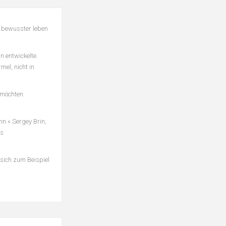
d bewusster leben
n entwickelte.
el, nicht in
 möchten.
nn.« Sergey Brin,
es
 sich zum Beispiel