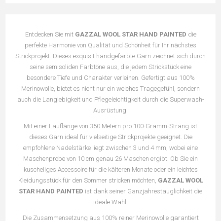
Entdecken Sie mit
GAZZAL WOOL STAR HAND PAINTED
die
perfekte Harmonie von Qualität und Schönheit für Ihr nächstes
Strickprojekt. Dieses exquisit handgefärbte Garn zeichnet sich durch
seine semisoliden Farbtöne aus, die jedem Strickstück eine
besondere Tiefe und Charakter verleihen. Gefertigt aus 100%
Merinowolle, bietet es nicht nur ein weiches Tragegefühl, sondern
auch die Langlebigkeit und Pflegeleichtigkeit durch die Superwash-
Ausrüstung.
Mit einer Lauflänge von 350 Metern pro 100-Gramm-Strang ist
dieses Garn ideal für vielseitige Strickprojekte geeignet. Die
empfohlene Nadelstärke liegt zwischen 3 und 4 mm, wobei eine
Maschenprobe von 10 cm genau 26 Maschen ergibt. Ob Sie ein
kuscheliges Accessoire für die kälteren Monate oder ein leichtes
Kleidungsstück für den Sommer stricken möchten,
GAZZAL WOOL
STAR HAND PAINTED
ist dank seiner Ganzjahrestauglichkeit die
ideale Wahl.
Die Zusammensetzung aus 100% reiner Merinowolle garantiert