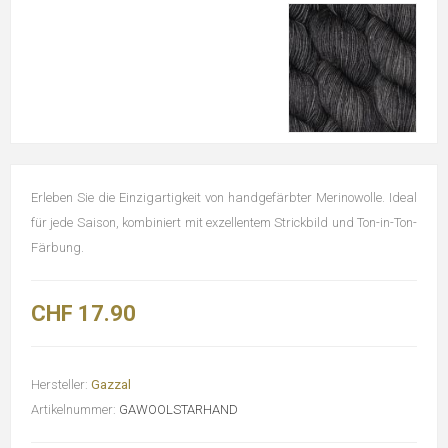
Erleben Sie die Einzigartigkeit von handgefärbter Merinowolle. Ideal
für jede Saison, kombiniert mit exzellentem Strickbild und Ton-in-Ton-
Färbung.
CHF 17.90
Hersteller:
Gazzal
Artikelnummer:
GAWOOLSTARHAND