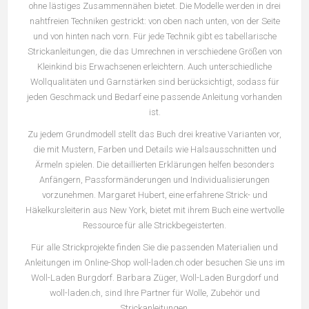
ohne lästiges Zusammennähen bietet. Die Modelle werden in drei
nahtfreien Techniken gestrickt: von oben nach unten, von der Seite
und von hinten nach vorn. Für jede Technik gibt es tabellarische
Strickanleitungen, die das Umrechnen in verschiedene Größen von
Kleinkind bis Erwachsenen erleichtern. Auch unterschiedliche
Wollqualitäten und Garnstärken sind berücksichtigt, sodass für
jeden Geschmack und Bedarf eine passende Anleitung vorhanden
ist.
Zu jedem Grundmodell stellt das Buch drei kreative Varianten vor,
die mit Mustern, Farben und Details wie Halsausschnitten und
Ärmeln spielen. Die detaillierten Erklärungen helfen besonders
Anfängern, Passformänderungen und Individualisierungen
vorzunehmen. Margaret Hubert, eine erfahrene Strick- und
Häkelkursleiterin aus New York, bietet mit ihrem Buch eine wertvolle
Ressource für alle Strickbegeisterten.
Für alle Strickprojekte finden Sie die passenden Materialien und
Anleitungen im Online-Shop woll-laden.ch oder besuchen Sie uns im
Woll-Laden Burgdorf. Barbara Züger, Woll-Laden Burgdorf und
woll-laden.ch, sind Ihre Partner für Wolle, Zubehör und
Strickanleitungen.