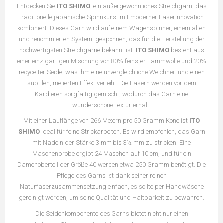
Entdecken Sie
ITO SHIMO
, ein außergewöhnliches Streichgarn, das
traditionelle japanische Spinnkunst mit moderner Faserinnovation
kombiniert. Dieses Garn wird auf einem Wagenspinner, einem alten
und renommierten System, gesponnen, das für die Herstellung der
hochwertigsten Streichgarne bekannt ist.
ITO SHIMO
besteht aus
einer einzigartigen Mischung von 80% feinster Lammwolle und 20%
recycelter Seide, was ihm eine unvergleichliche Weichheit und einen
subtilen, melierten Effekt verleiht. Die Fasern werden vor dem
Kardieren sorgfältig gemischt, wodurch das Garn eine
wunderschöne Textur erhält.
Mit einer Lauflänge von 266 Metern pro 50 Gramm Kone ist
ITO
SHIMO
ideal für feine Strickarbeiten. Es wird empfohlen, das Garn
mit Nadeln der Stärke 3 mm bis 3½ mm zu stricken. Eine
Maschenprobe ergibt 24 Maschen auf 10 cm, und für ein
Damenoberteil der Größe 40 werden etwa 250 Gramm benötigt. Die
Pflege des Garns ist dank seiner reinen
Naturfaserzusammensetzung einfach, es sollte per Handwäsche
gereinigt werden, um seine Qualität und Haltbarkeit zu bewahren.
Die Seidenkomponente des Garns bietet nicht nur einen