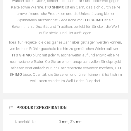
wunderbaren Glanz, sondern ist auch stark und isolierend gegen
Kälte sowie Wärme.
ITO SHIMO
ist ein Garn, das sich durch seine
umweltfreundliche Produktion und die Unterstützung kleiner
Spinnereien auszeichnet. Jede Kone von
ITO SHIMO
ist ein
Bekenntnis zu Qualität und Tradition, perfekt für Stricker, die Wert
auf Material und Herkunft legen.
Ideal für Projekte, die das ganze Jahr über getragen werden können,
von leichten Frühlingsschals bis hin zu gemütlichen Winterpullovern.
ITO SHIMO
blüht mit jeder Wäsche weiter auf und entwickelt eine
noch weichere Textur. Ob Sie an einem anspruchsvollen Strickprojekt
arbeiten oder einfach nur Ihr Garnrepertoire erweitern möchten,
ITO
SHIMO
bietet Qualität, die Sie sehen und fühlen können. Erhältlich im
woll-laden.ch oder im Woll-Laden Burgdorf.
PRODUKTSPEZIFIKATION
Nadelstärke
3 mm, 3½ mm