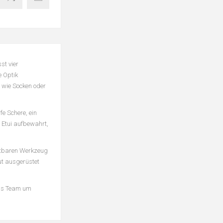
st vier
e Optik
e wie Socken oder
fe Schere, ein
 Etui aufbewahrt,
htbaren Werkzeug
gut ausgerüstet
Das Team um