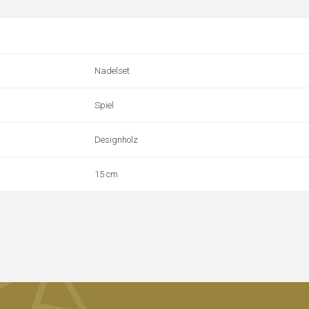
Nadelset
Spiel
Designholz
15 cm