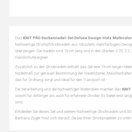
Das
KNIT PRO Sockennadel-Set Deluxe Design-Holz Multicolor
hochwertige Strumpfstricknadeln aus robustem, mehrfarbigem Design-Ho
überzeugen. Die Nadeln sind 15 cm lang und in den Stärken 2.25, 2.5, 
Handschuhe eignen.
Zusätzlich zu den Stricknadeln enthält das Set eine 15 cm lange Häkeln
Nadelmaß zur genauen Bestimmung der Nadelstärke, Maschenhalter und
das für Ordnung sorgt und ideal für den Transport ist.
Die Verarbeitung und die hochwertigen Materialien machen das
KNIT
sowohl für Anfänger als auch für erfahrene Stricker. Es bietet eine la
sind.
Entdecken Sie dieses Set und weitere hochwertige Stricknadeln und St
Barbara Züger freut sich darauf, Sie bei Ihren Strickprojekten zu unter