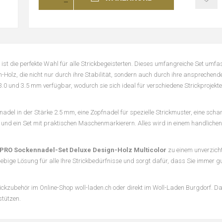
ist die perfekte Wahl für alle Strickbegeisterten. Dieses umfangreiche Set umfas
lz, die nicht nur durch ihre Stabilität, sondern auch durch ihre ansprechend
3.0 und 3.5 mm verfügbar, wodurch sie sich ideal für verschiedene Strickprojekt
adel in der Stärke 2.5 mm, eine Zopfnadel für spezielle Strickmuster, eine schar
 ein Set mit praktischen Maschenmarkierern. Alles wird in einem handlichen
 PRO Sockennadel-Set Deluxe Design-Holz Multicolor
zu einem unverzic
nglebige Lösung für alle Ihre Strickbedürfnisse und sorgt dafür, dass Sie immer 
rickzubehör im Online-Shop woll-laden.ch oder direkt im Woll-Laden Burgdorf. 
stützen.