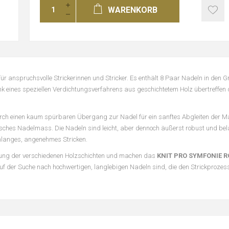
WARENKORB
 für anspruchsvolle Strickerinnen und Stricker. Es enthält 8 Paar Nadeln in den
k eines speziellen Verdichtungsverfahrens aus geschichtetem Holz übertreffen
urch einen kaum spürbaren Übergang zur Nadel für ein sanftes Abgleiten der 
sches Nadelmass. Die Nadeln sind leicht, aber dennoch äußerst robust und bela
nlanges, angenehmes Stricken.
rbung der verschiedenen Holzschichten und machen das
KNIT PRO SYMFONIE R
e auf der Suche nach hochwertigen, langlebigen Nadeln sind, die den Strickproz