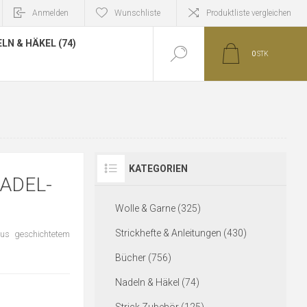
Anmelden
Wunschliste
Produktliste vergleichen
LN & HÄKEL (74)
0
STK
KATEGORIEN
ADEL-
Wolle & Garne (325)
Strickhefte & Anleitungen (430)
us geschichtetem
Bücher (756)
Nadeln & Häkel (74)