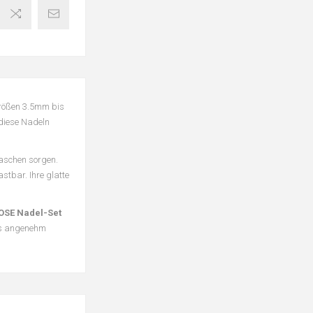
 Größen 3.5mm bis
 diese Nadeln
Maschen sorgen.
stbar. Ihre glatte
OSE Nadel-Set
ess angenehm