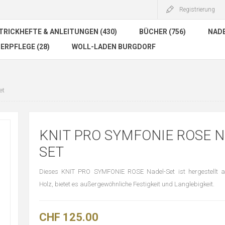
Registrierung
TRICKHEFTE & ANLEITUNGEN (430)
BÜCHER (756)
NADE
ERPFLEGE (28)
WOLL-LADEN BURGDORF
et
KNIT PRO SYMFONIE ROSE N
SET
Dieses KNIT PRO SYMFONIE ROSE Nadel-Set ist hergestellt a
Holz, bietet es außergewöhnliche Festigkeit und Langlebigkeit.
CHF 125.00