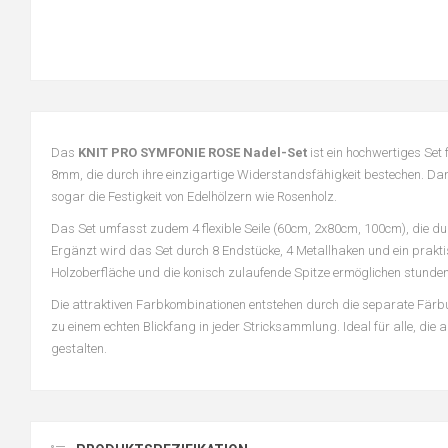
Das
KNIT PRO SYMFONIE ROSE Nadel-Set
ist ein hochwertiges Set
8mm, die durch ihre einzigartige Widerstandsfähigkeit bestechen. Dan
sogar die Festigkeit von Edelhölzern wie Rosenholz.
Das Set umfasst zudem 4 flexible Seile (60cm, 2x80cm, 100cm), die d
Ergänzt wird das Set durch 8 Endstücke, 4 Metallhaken und ein prakti
Holzoberfläche und die konisch zulaufende Spitze ermöglichen stunde
Die attraktiven Farbkombinationen entstehen durch die separate Fä
zu einem echten Blickfang in jeder Stricksammlung. Ideal für alle, di
gestalten.