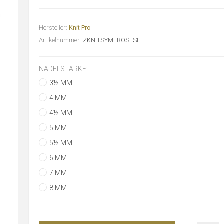
Hersteller:
Knit Pro
Artikelnummer:
ZKNITSYMFROSESET
NADELSTÄRKE:
3½ MM
4 MM
4½ MM
5 MM
5½ MM
6 MM
7 MM
8 MM