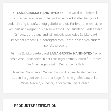
Die
LANA GROSSA HAND-DYED 4
Garne werden in liebevoller
Handarbeit in ausgesuchten indischen Werkstätten hergestellt.
Jeder Strang ist aufwändig gefärbt und die Farbvariationen reichen
von zart und elegant bis hin zu kraftvoll und leuchtend. Jedes Garn
fällt einzigartig aus und ist limitiert, was jedes Strickprojekt
besonders macht. Die handgefärbten Garne lassen sich zudem
perfekt veredeln.
Für Ihre Strickprojekte bietet
LANA GROSSA HAND-DYED 4
eine
ideale Wahl, besonders in der Frühling/Sommer Saison für Damen.
Die Anleitungen sind in Deutsch erhältlich.
Besuchen Sie unseren Online-Shop woll-laden.ch oder den Woll-
Laden Burgdorf von Barbara Züger für eine große Auswahl an
Wolle, Nadeln, Zubehör, Strickheften und Büchern.
PRODUKTSPEZIFIKATION