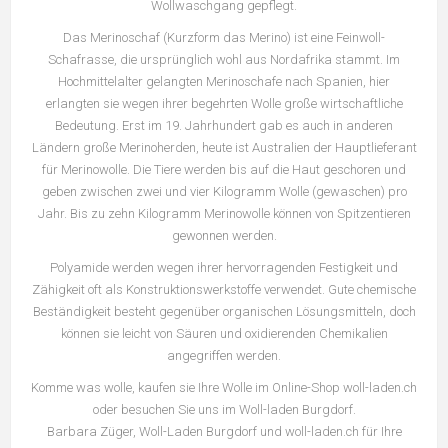
Wollwaschgang gepflegt.
Das Merinoschaf (Kurzform das Merino) ist eine Feinwoll-
Schafrasse, die ursprünglich wohl aus Nordafrika stammt. Im
Hochmittelalter gelangten Merinoschafe nach Spanien, hier
erlangten sie wegen ihrer begehrten Wolle große wirtschaftliche
Bedeutung. Erst im 19. Jahrhundert gab es auch in anderen
Ländern große Merinoherden, heute ist Australien der Hauptlieferant
für Merinowolle. Die Tiere werden bis auf die Haut geschoren und
geben zwischen zwei und vier Kilogramm Wolle (gewaschen) pro
Jahr. Bis zu zehn Kilogramm Merinowolle können von Spitzentieren
gewonnen werden.
Polyamide werden wegen ihrer hervorragenden Festigkeit und
Zähigkeit oft als Konstruktionswerkstoffe verwendet. Gute chemische
Beständigkeit besteht gegenüber organischen Lösungsmitteln, doch
können sie leicht von Säuren und oxidierenden Chemikalien
angegriffen werden.
Komme was wolle, kaufen sie Ihre Wolle im Online-Shop woll-laden.ch
oder besuchen Sie uns im Woll-laden Burgdorf.
Barbara Züger, Woll-Laden Burgdorf und woll-laden.ch für Ihre