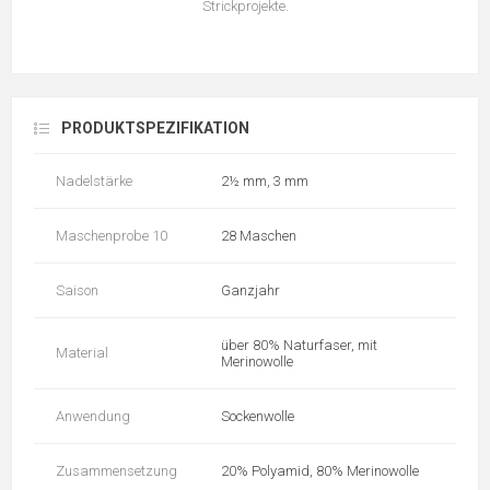
Strickprojekte.
PRODUKTSPEZIFIKATION
Nadelstärke
2½ mm, 3 mm
Maschenprobe 10
28 Maschen
Saison
Ganzjahr
über 80% Naturfaser, mit
Material
Merinowolle
Anwendung
Sockenwolle
Zusammensetzung
20% Polyamid, 80% Merinowolle