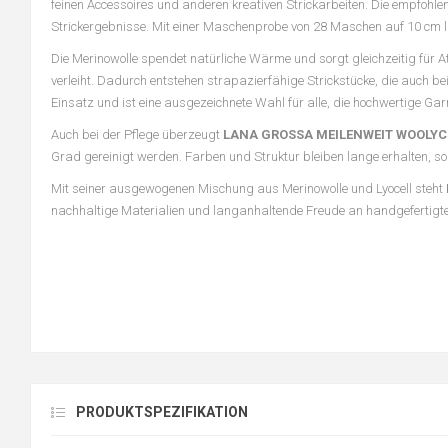
feinen Accessoires und anderen kreativen Strickarbeiten. Die empfohl
Strickergebnisse. Mit einer Maschenprobe von 28 Maschen auf 10 cm 
Die Merinowolle spendet natürliche Wärme und sorgt gleichzeitig für 
verleiht. Dadurch entstehen strapazierfähige Strickstücke, die auch 
Einsatz und ist eine ausgezeichnete Wahl für alle, die hochwertige Ga
Auch bei der Pflege überzeugt
LANA GROSSA MEILENWEIT WOOLYC
Grad gereinigt werden. Farben und Struktur bleiben lange erhalten, s
Mit seiner ausgewogenen Mischung aus Merinowolle und Lyocell steht
nachhaltige Materialien und langanhaltende Freude an handgefertigten
PRODUKTSPEZIFIKATION