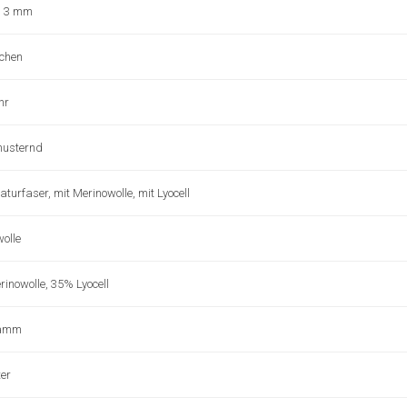
 3 mm
chen
hr
musternd
turfaser, mit Merinowolle, mit Lyocell
olle
inowolle, 35% Lyocell
ramm
er