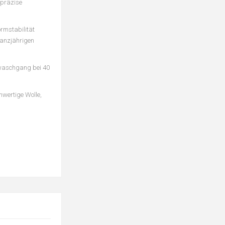
 präzise
rmstabilität
ganzjährigen
lwaschgang bei 40
hwertige Wolle,