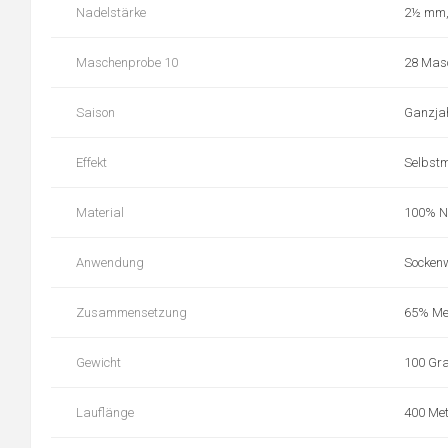
Nadelstärke
2½ mm,
Maschenprobe 10
28 Mas
Saison
Ganzja
Effekt
Selbst
Material
100% Na
Anwendung
Sockenw
Zusammensetzung
65% Mer
Gewicht
100 G
Lauflänge
400 Met