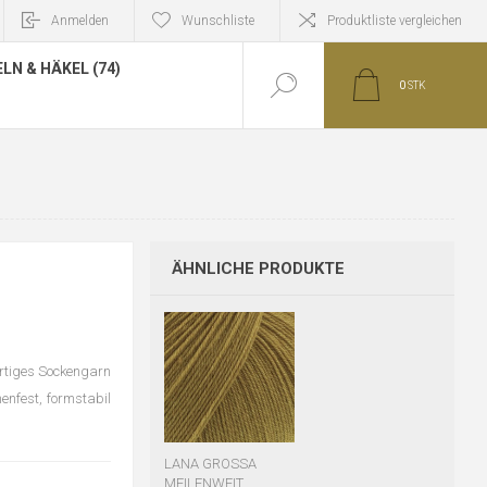
Anmelden
Wunschliste
Produktliste vergleichen
LN & HÄKEL (74)
0
STK
ÄHNLICHE PRODUKTE
tiges Sockengarn
enfest, formstabil
LANA GROSSA
MEILENWEIT