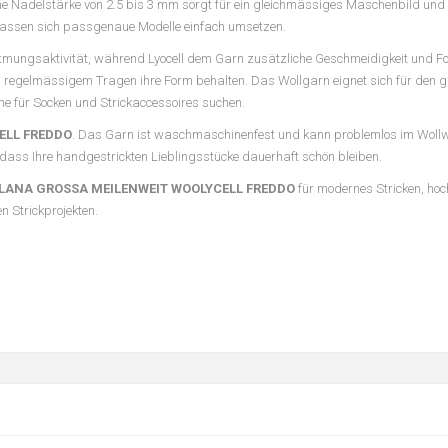
ene Nadelstärke von 2.5 bis 3 mm sorgt für ein gleichmässiges Maschenbild und
lassen sich passgenaue Modelle einfach umsetzen.
Atmungsaktivität, während Lyocell dem Garn zusätzliche Geschmeidigkeit und Fo
bei regelmässigem Tragen ihre Form behalten. Das Wollgarn eignet sich für den 
rne für Socken und Strickaccessoires suchen.
ELL FREDDO
. Das Garn ist waschmaschinenfest und kann problemlos im Wol
odass Ihre handgestrickten Lieblingsstücke dauerhaft schön bleiben.
LANA GROSSA MEILENWEIT WOOLYCELL FREDDO
für modernes Stricken, hoc
 Strickprojekten.