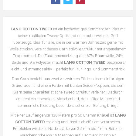
LANG COTTON TWEED
ist ein hochwertiges Sommergarn, das mit
seiner rustikalen Tweed-Optik und dem butterweichen Griff
überzeugt. Ideal für alle, die in der warmen Jahreszeit gerne mit
Wolle stricken, vereint dieses Garn stilvolle Struktur mit angenehmem
Tragekomfort. Die Zusammensetzung aus 67% Baumwolle, 24%
Seide und 9% Polyester macht
LANG COTTON TWEED
besonders
leicht und atmungsaktiv – perfekt für Frühlings- und Sommerstrick.
Das Garn besteht aus zwei verzwirnten Fäden: einem einfarbigen
Grundfaden und einem Faden mit bunten Seiden-Noppen, die dem
Garn seine charakteristische Tweed-Struktur verleihen. Dadurch
entsteht ein lebendiges Maschenbild, das luftige Muster und
sommerliche Kleidung besonders schön zur Geltung bringt.
Mit einer Lauflänge von 130 Metern pro 50 Gramm Knäuel ist
LANG
COTTON TWEED
ergiebig und lässt sich effizient verarbeiten.
Empfohlen wird eine Nadelstärke von 3.5 mm bis 4 mm. Bei einer
Maschenprobe von 19 Maschen auf 10 cm ergibt sich ein