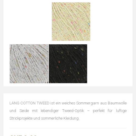
LANG COTTON TWEED ist ein weiches Sommergarn aus Baumwolle
und Seide mit lebendiger Tweed-Optik – perfekt für luftige
Strickprojekte und sommerliche Kleidung.