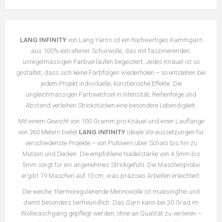
LANG INFINITY
von Lang Yarns ist ein hochwertiges Kammgarn
aus 100% extrafeiner Schurwolle, das mit faszinierenden,
unregelmässigen Farbverläufen begeistert. Jedes Knäuel ist so
gestaltet, dass sich keine Farbfolgen wiederholen – so entstehen bei
jedem Projekt individuelle, künstlerische Effekte. Die
ungleichmässigen Farbwechsel in Intensität, Reihenfolge und
Abstand verleihen Strickstücken eine besondere Lebendigkeit.
Mit einem Gewicht von 100 Gramm pro Knäuel und einer Lauflänge
von 260 Metern bietet
LANG INFINITY
ideale Voraussetzungen für
verschiedenste Projekte – von Pullovern über Schals bis hin zu
Mützen und Decken. Die empfohlene Nadelstärke von 4.5mm bis
5mm sorgt für ein angenehmes Strickgefühl. Die Maschenprobe
ergibt 19 Maschen auf 10 cm, was präzises Arbeiten erleichtert.
Die weiche, thermoregulierende Merinowolle ist mulesingfrei und
damit besonders tierfreundlich. Das Garn kann bei 30 Grad im
Wollwaschgang gepflegt werden, ohne an Qualität zu verlieren –