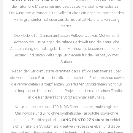
die natürliche Materialien und bewusstes Handstricken schätzen.
Die Ausgabe verbindet 10 stilvolle Strickanleitungen mit spannenden
Hintergrundinformationen zur Garnqualität Naturalis von Lang
Yarns.
Die Modelle für Damen umfassen Pullover, Jacken, Mützen und
Accessoires. Sie bringen die ruhige Farbwelt und die natürliche
Ausstrahlung der naturgefärbten Merinowolle besonders schön zur
Geltung und bieten vielfältige Strickideen für die Herbst-/Winter-
Saison.
Neben den Strickmustern vermittelt das Heft Wissenswertes über
die Herkunft des Garns, den pflanzenbasierten Färbeprozess sowie
die verwendeten Färbepflanzen. So erhalten Strickerinnen nicht nur
neue Inspiration für ihr nächstes Projekt, sondern auch einen Einblick
in die handwerkliche Sorgfalt hinter Naturalis.
Naturalis besteht aus 100 % RWS-zertifizierter, mulesingfreier
Merinowolle und wird ohne synthetische Farbstoffe sowie ohne
chemische Zusätze gefärbt.
LANG PUNTO 97 Naturalis
richtet
sich an alle, die Stricken als kreativen Prozess erleben und dabei
Wert auf natürliche Materialien, Herkunft und zeitlose Designs legen.