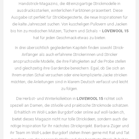
Handstrick-Magazins, die 48 einzigartige Strickmodelle in
ausdrucksstarken, winterlichen Farbtönen präsentiert. Diese
Ausgabe ist perfekt für Strickbegeisterte, die neue Inspirationen für
die kalte Jahreszeit suchen. Von kuscheligen Pullovern und Jacken
bis hin zu modischen Mützen, Tüchern und Schals –
LOVEWOOL 15
hat für jeden Geschmack etwas zu bieten.
In drei übersichtlich gegliederten Kapiteln finden sowohl Strick-
Anfänger als auch erfahrene Strickerinnen und Stricker
anspruchsvolle Modelle, die ihre Fähigkeiten auf die Probe stellen
und gleichzeitig ihre Garderobe bereichern. Egal, ob Sie sich an
Ihrem ersten Schal versuchen oder eine komplizierte Jacke stricken
möchten, die Anleitungen sind in klarem Deutsch verfasst und leicht
zu folgen.
Die Herbst- und Winterkollektion in
LOVEWOOL 15
richtet sich
speziell an Damen, die stilvolle und praktische Strickmode schätzen.
Erhältlich im Woll-Laden Burgdorf oder online auf woll-laden.ch,
bietet dieses Magazin nicht nur tolle Strickideen, sondern auch die
nötige Inspiration für Ihr nächstes Strickprojekt. Barbara Züger und
ihr Team im Woll-Laden Burgdorf stehen Ihnen gerne mit Rat und Tat