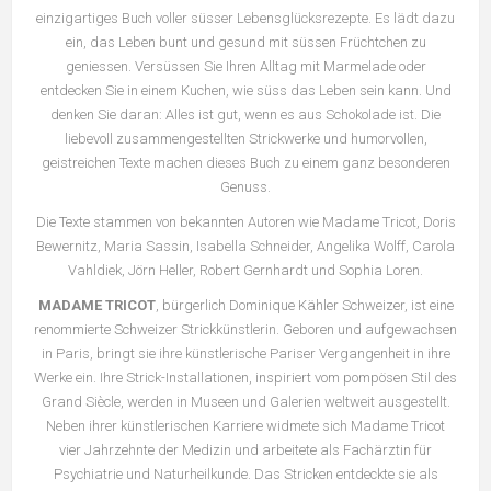
einzigartiges Buch voller süsser Lebensglücksrezepte. Es lädt dazu
ein, das Leben bunt und gesund mit süssen Früchtchen zu
geniessen. Versüssen Sie Ihren Alltag mit Marmelade oder
entdecken Sie in einem Kuchen, wie süss das Leben sein kann. Und
denken Sie daran: Alles ist gut, wenn es aus Schokolade ist. Die
liebevoll zusammengestellten Strickwerke und humorvollen,
geistreichen Texte machen dieses Buch zu einem ganz besonderen
Genuss.
Die Texte stammen von bekannten Autoren wie Madame Tricot, Doris
Bewernitz, Maria Sassin, Isabella Schneider, Angelika Wolff, Carola
Vahldiek, Jörn Heller, Robert Gernhardt und Sophia Loren.
MADAME TRICOT
, bürgerlich Dominique Kähler Schweizer, ist eine
renommierte Schweizer Strickkünstlerin. Geboren und aufgewachsen
in Paris, bringt sie ihre künstlerische Pariser Vergangenheit in ihre
Werke ein. Ihre Strick-Installationen, inspiriert vom pompösen Stil des
Grand Siècle, werden in Museen und Galerien weltweit ausgestellt.
Neben ihrer künstlerischen Karriere widmete sich Madame Tricot
vier Jahrzehnte der Medizin und arbeitete als Fachärztin für
Psychiatrie und Naturheilkunde. Das Stricken entdeckte sie als