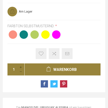
Am Lager
FARBTON SELBSTMUSTERND:
*
WARENKORB
Die
MANOS DEL URUGUAY ALEGRIA
ist ein luxuriöses,