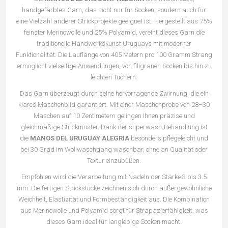
handgefärbtes Garn, das nicht nur für Socken, sondern auch für
eine Vielzahl anderer Strickprojekte geeignet ist. Hergestellt aus 75%
feinster Merinowolle und 25% Polyamid, vereint dieses Garn die
traditionelle Handwerkskunst Uruguays mit moderner
Funktionalität. Die Lauflänge von 405 Metern pro 100 Gramm Strang
ermöglicht vielseitige Anwendungen, von filigranen Socken bis hin zu
leichten Tüchern.
Das Garn überzeugt durch seine hervorragende Zwirnung, die ein
klares Maschenbild garantiert. Mit einer Maschenprobe von 28–30
Maschen auf 10 Zentimetern gelingen Ihnen präzise und
gleichmäßige Strickmuster. Dank der superwash-Behandlung ist
die
MANOS DEL URUGUAY ALEGRIA
besonders pflegeleicht und
bei 30 Grad im Wollwaschgang waschbar, ohne an Qualität oder
Textur einzubüßen.
Empfohlen wird die Verarbeitung mit Nadeln der Stärke 3 bis 3.5
mm. Die fertigen Strickstücke zeichnen sich durch außergewöhnliche
Weichheit, Elastizität und Formbeständigkeit aus. Die Kombination
aus Merinowolle und Polyamid sorgt für Strapazierfähigkeit, was
dieses Garn ideal für langlebige Socken macht.