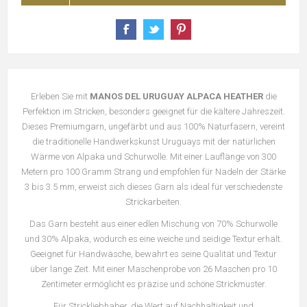
Erleben Sie mit
MANOS DEL URUGUAY ALPACA HEATHER
die
Perfektion im Stricken, besonders geeignet für die kältere Jahreszeit.
Dieses Premiumgarn, ungefärbt und aus 100% Naturfasern, vereint
die traditionelle Handwerkskunst Uruguays mit der natürlichen
Wärme von Alpaka und Schurwolle. Mit einer Lauflänge von 300
Metern pro 100 Gramm Strang und empfohlen für Nadeln der Stärke
3 bis 3.5 mm, erweist sich dieses Garn als ideal für verschiedenste
Strickarbeiten.
Das Garn besteht aus einer edlen Mischung von 70% Schurwolle
und 30% Alpaka, wodurch es eine weiche und seidige Textur erhält.
Geeignet für Handwäsche, bewahrt es seine Qualität und Textur
über lange Zeit. Mit einer Maschenprobe von 26 Maschen pro 10
Zentimeter ermöglicht es präzise und schöne Strickmuster.
Für Strickliebhaber, die Wert auf Nachhaltigkeit und