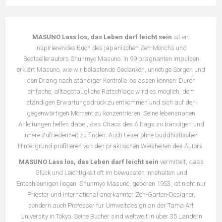
MASUNO Lass los, das Leben darf leicht sein
ist ein
inspirierendes Buch des japanischen Zen-Mönchs und
Bestsellerautors Shunmyo Masuno. In 99 prägnanten Impulsen
erklärt Masuno, wie wir belastende Gedanken, unnötige Sorgen und
den Drang nach ständiger Kontrolle loslassen können. Durch
einfache, alltagstaugliche Ratschläge wird es möglich, dem
ständigen Erwartungsdruck zu entkommen und sich auf den
gegenwärtigen Moment zu konzentrieren. Seine lebensnahen
Anleitungen helfen dabei, das Chaos des Alltags zu bändigen und
innere Zufriedenheit zu finden. Auch Leser ohne buddhistischen
Hintergrund profitieren von den praktischen Weisheiten des Autors.
MASUNO Lass los, das Leben darf leicht sein
vermittelt, dass
Glück und Leichtigkeit oft im bewussten Innehalten und
Entschleunigen liegen. Shunmyo Masuno, geboren 1953, ist nicht nur
Priester und international anerkannter Zen-Garten-Designer,
sondern auch Professor für Umweltdesign an der Tama Art
University in Tokyo. Seine Bücher sind weltweit in über 35 Ländern