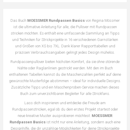
Das Buch
MOESSMER Rundpassen Basics
von Regina Mössmer
ist die ultimative Anleitung für alle, die Pullover mit Rundpassen
stricken möchten. Es enthält eine umfassende Sammlung an Tipps
und Techniken für Strickprojekte in 16 verschiedenen Garnstärken
und Größen von XS bis 7XL. Dank klarer Rapporttabellen und
präzisen Verbrauchsangaben gelingt jedes Design mühelos.
Rundpassenpullover bieten höchsten Komfort, da sie ohne störende
Nähte oder Raglanlinien gestrickt werden. Mit den im Buch
enthaltenen Tabellen kannst du die Maschenzahlen perfekt auf deine
gewünschte Musterfolge abstimmen – ideal für individuelle Designs.
Zusätzliche Tipps und ein Maschenproben-Service machen dieses
Buch zum unverzichtbaren Begleiter für alle Strickfans.
Lass dich inspirieren und entdecke die Freude am
Rundpassenstricken, egal ob du dein erstes Projekt startest oder
neue kreative Muster ausprobieren möchtest.
MOESSMER
Rundpassen Basics
ist nicht nur eine Anleitung, sondern auch eine
Designhilfe, die dir unzählige Möglichkeiten für deine Strickprojekte