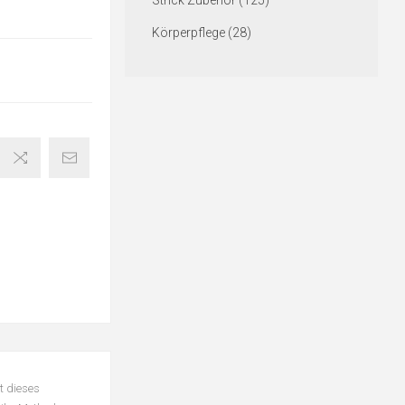
Strick Zubehör (125)
Körperpflege (28)
t dieses