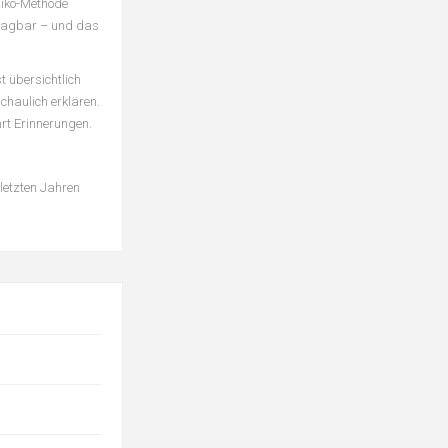
hiko-Methode
tragbar – und das
t übersichtlich
chaulich erklären.
hrt Erinnerungen.
 letzten Jahren