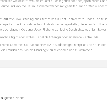
cktechniken wie dekorativen Stickmustern, Schlingstich oder der japanischen Sas
e Säume und kaputte Halsausschnitte werden mit gezielten Handgriffen wieder 
flickt
, wie Slow Stitching zur Alternative zur Fast Fashion wird. Jedes Kapitel is
rjacke – und mit zahlreichen Illustrationen ausgestattet, die jeden Schritt ans
rt der eigenen Kleidung. Jeder Flicken erzählt eine Geschichte, jede Naht bewa
 nachhaltig pflegen wollen – egal ob Anfänger oder erfahrene Nähfreunde.
in Frome, Somerset, UK. Sie hat einen BA in Modedesign Enterprise und hat in den
t, die Freuden des "Visible Mendings" zu zelebrieren und zu vermitteln.
 allgemein, Nähen