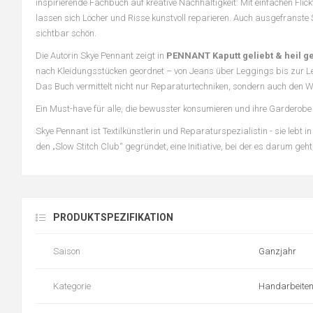
inspirierende Fachbuch auf kreative Nachhaltigkeit: Mit einfachen Fli
lassen sich Löcher und Risse kunstvoll reparieren. Auch ausgefranst
sichtbar schön.
Die Autorin Skye Pennant zeigt in
PENNANT Kaputt geliebt & heil ge
nach Kleidungsstücken geordnet – von Jeans über Leggings bis zur Lede
Das Buch vermittelt nicht nur Reparaturtechniken, sondern auch den We
Ein Must-have für alle, die bewusster konsumieren und ihre Garderobe
Skye Pennant ist Textilkünstlerin und Reparaturspezialistin - sie lebt 
den „Slow Stitch Club“ gegründet, eine Initiative, bei der es darum geh
PRODUKTSPEZIFIKATION
Saison
Ganzjahr
Kategorie
Handarbeiten