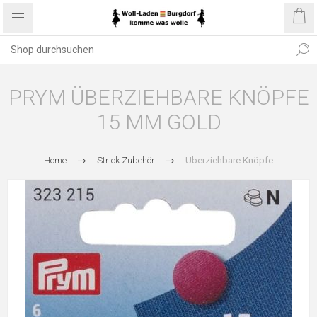
PRYM ÜBERZIEHBARE KNÖPFE
15 MM GOLD
Home
Strick Zubehör
Überziehbare Knöpfe