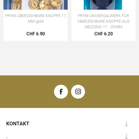
PRYM ÜBERZIEHBARE KNÖPFE 11
PRYM UNIVERSALWERK FÜR
MM gold
ÜBERZIEHBARE KNÖPFE AUS
MESSING 11 - 29 MM
CHF 6.90
CHF 6.20
KONTAKT
.