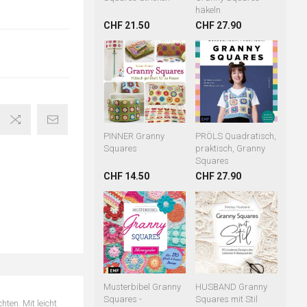
häkeln
CHF 21.50
CHF 27.90
PINNER Granny
PRÖLS Quadratisch,
Squares
praktisch, Granny
Squares
CHF 14.50
CHF 27.90
Musterbibel Granny
HUSBAND Granny
Squares -
Squares mit Stil
ten. Mit leicht