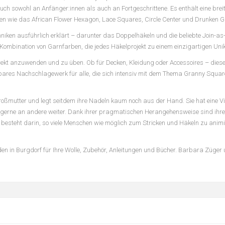
hbuch sowohl an Anfänger:innen als auch an Fortgeschrittene. Es enthält eine bre
en wie das African Flower Hexagon, Lace Squares, Circle Center und Drunken 
ken ausführlich erklärt – darunter das Doppelhäkeln und die beliebte Join-as
Kombination von Garnfarben, die jedes Häkelprojekt zu einem einzigartigen Un
direkt anzuwenden und zu üben. Ob für Decken, Kleidung oder Accessoires – diese
ichtbares Nachschlagewerk für alle, die sich intensiv mit dem Thema Granny Squa
Großmutter und legt seitdem ihre Nadeln kaum noch aus der Hand. Sie hat eine Vi
gerne an andere weiter. Dank ihrer pragmatischen Herangehensweise sind ihre
 besteht darin, so viele Menschen wie möglich zum Stricken und Häkeln zu animie
den in Burgdorf für Ihre Wolle, Zubehör, Anleitungen und Bücher. Barbara Züge