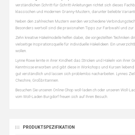
verständlichen Schritt-für-Schritt-Anleitungen richtet sich dieses Fac
klassischen und modernen Granny-Mustern, darunter beliebte Variant
Neben den zahlreichen Mustern werden verschiedene Verbindungstechni
Besonders wertvoll sind die praxisnahen Tipps zur Farbwahl und zur 
Zehn kreative Häkelmodelle helfen dabei, die vorgestellten Techniken 
vielseitige Inspirationsquelle für individuelle Häkelideen. Ein unverz
wollen.
Lynne Rowe lernte in ihrer Kindheit das Stricken und Häkeln von ihrer 
Kenntnisse erworben und gibt diese in Workshops und Kursen liebend 
gut verständlich und lassen sich problemlos nacharbeiten. Lynnes Ziel
Cheshire, Großbritannien.
Besuchen Sie unseren Online-Shop woll-laden.ch oder unseren Woll-La
vom Woll-Laden Burgdorf freuen sich auf Ihren Besuch.
PRODUKTSPEZIFIKATION