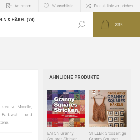
Anmelden
Wunschliste
Produktliste vergleichen
LN & HÄKEL (74)
0
STK
ÄHNLICHE PRODUKTE
reative Modelle,
 Farbwahl und
tene.
EATON Granny
STILLER Grossartige
Squares Stricken
Granny Squares