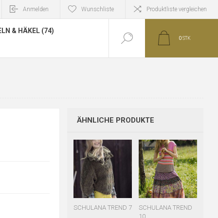
Anmelden
Wunschliste
Produktliste vergleichen
LN & HÄKEL (74)
0
STK
ÄHNLICHE PRODUKTE
SCHULANA TREND 7
SCHULANA TREND
10