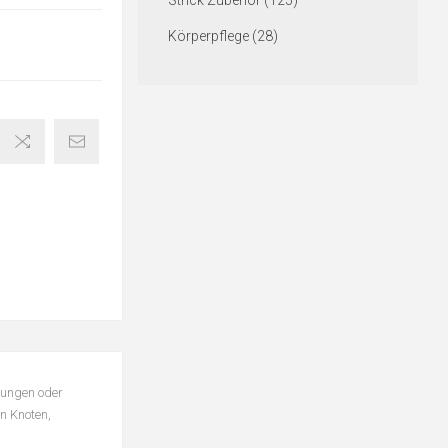
Strick Zubehör (125)
Körperpflege (28)
rungen oder
n Knoten,