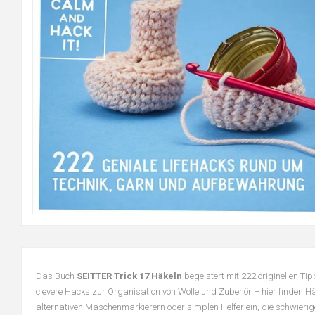
Das Buch
SEITTER Trick 17 Häkeln
begeistert mit 222 originellen T
clevere Hacks zur Organisation von Wolle und Zubehör – hier finden Häk
alternativen Maschenmarkierern oder simplen Helferlein, die schwierige