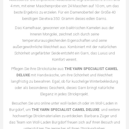
4 mm, mit einer Maschenprobe von 24 Maschen auf 10 cm, um das
beste Ergebnis zu erzielen. Für ein Damenoberteil der Größe 40
benötigen Sie etwa 350 Gramm dieses edlen Garns.
Das Kamelhaar, gewonnen von baktrischen Kamelen aus der
Inneren Mongolei, zeichnet sich durch seine
temperaturausgleichenden Eigenschaften und seine
außergewöhnliche Weichheit aus. Kombiniert mit der natürlichen
Schönheit ungefärbter Seide entsteht ein Garn, das Luxus und
Komfort vereint.
Pflegen Sie Ihre Strickstücke aus
THE YARN SPECIALIST CAMEL
DELUXE
mit Handwäsche, um ihre Schönheit und Weichheit
langfristig zu bewahren. Egal, ob für kuschelige Winterbekleidung
oder als besonderes Geschenk, dieses Garn bringt natürliche
Eleganz in jedes Strickprojekt.
Besuchen Sie uns online unter woll-laden.ch oder im Woll-Laden in
Burgdorf, um
THE YARN SPECIALIST CAMEL DELUXE
und weitere
hochwertige Strickmaterialien zu entdecken. Barbara Züger und
das Team von Woll-Laden Burgdorf freuen sich auf Ihren Besuch und
unterstützen Sie gerne bei all Ihren Strickvorhaben.