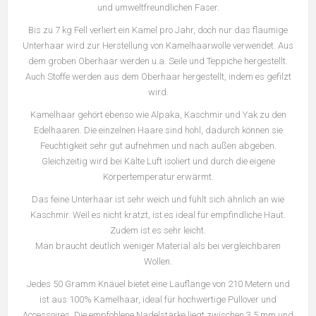
und umweltfreundlichen Faser.
Bis zu 7 kg Fell verliert ein Kamel pro Jahr, doch nur das flaumige
Unterhaar wird zur Herstellung von Kamelhaarwolle verwendet. Aus
dem groben Oberhaar werden u.a. Seile und Teppiche hergestellt.
Auch Stoffe werden aus dem Oberhaar hergestellt, indem es gefilzt
wird.
Kamelhaar gehört ebenso wie Alpaka, Kaschmir und Yak zu den
Edelhaaren. Die einzelnen Haare sind hohl, dadurch können sie
Feuchtigkeit sehr gut aufnehmen und nach außen abgeben.
Gleichzeitig wird bei Kälte Luft isoliert und durch die eigene
Körpertemperatur erwärmt.
Das feine Unterhaar ist sehr weich und fühlt sich ähnlich an wie
Kaschmir. Weil es nicht kratzt, ist es ideal für empfindliche Haut.
Zudem ist es sehr leicht.
Man braucht deutlich weniger Material als bei vergleichbaren
Wollen.
Jedes 50 Gramm Knäuel bietet eine Lauflänge von 210 Metern und
ist aus 100% Kamelhaar, ideal für hochwertige Pullover und
Accessoires. Die empfohlene Nadelstärke liegt zwischen 3.5 mm und