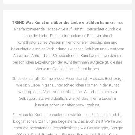
TREND Was Kunst uns über die Liebe erzählen kann
eröffnet
eine faszinierende Perspektive auf Kunst – betrachtet durch die
Linse der Liebe. Dieses eindrucksvolle Buch verbindet
kunsthistorisches Wissen mit emotionalen Geschichten und
beleuchtet die innige Verbindung zwischen Gefühlen und kreativem
Ausdruck. Anhand von 80 bedeutenden Kunstwerken werden die
persönlichen Beziehungen der Künstler*innen aufgezeigt, die ihre
Werke maßgeblich beeinflusst haben.
Ob Leidenschaft, Schmerz oder Freundschaft – dieses Buch zeigt,
wie sich Liebe in ganz unterschiedlichen Formen in der Kunst
widerspiegelt. Von Landschaften über Stillleben bis hin zu
Selbstporträts wird deutlich, wie tief das Thema Liebe im
künstlerischen Schaffen verwurzelt ist.
Ein Muss für Kunstinteressierte sowie für Leser*innen, die sich für
biografische Erzählungen begeistern. Das Buch stellt Werke und
Leben von bedeutenden Persönlichkeiten wie Caravaggio, Georgia
O’Keefe, Sarah Bernhardt, Picasso, Rembrandt, Frida Kahlo,