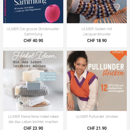
ULMER Die grosse Strickmuster-
ULMER Socken mit
Sammlung
Jacquardmuster
CHF 40.90
CHF 18.90
ULMER Kleine feine Häkel-Ideen
ULMER Pullunder stricken
die das Leben leichter machen
CHF 23.90
CHF 21.90