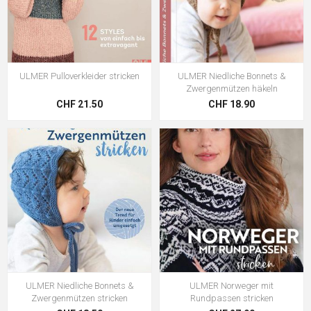
ULMER Pulloverkleider stricken
ULMER Niedliche Bonnets &
Zwergenmützen häkeln
CHF 21.50
CHF 18.90
ULMER Niedliche Bonnets &
ULMER Norweger mit
Zwergenmützen stricken
Rundpassen stricken