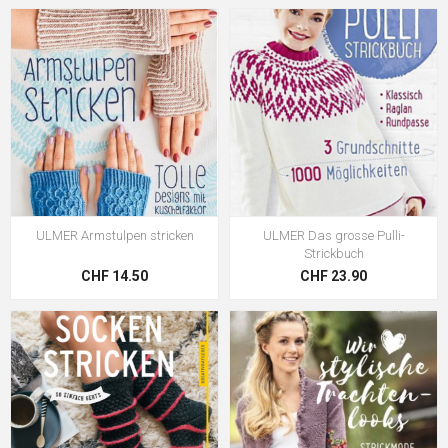
ULMER Armstulpen stricken
ULMER Das grosse Pulli-
Strickbuch
CHF 14.50
CHF 23.90