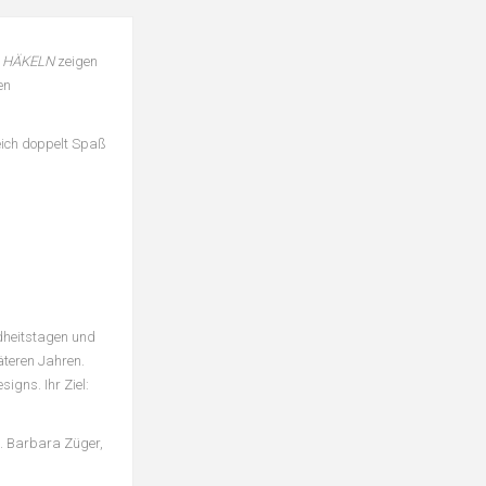
 HÄKELN
zeigen
en
leich doppelt Spaß
ndheitstagen und
äteren Jahren.
igns. Ihr Ziel:
f. Barbara Züger,