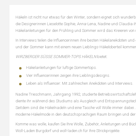
Häkeln ist nicht nur etwas für den Winter, sondern eignet sich wunderb
die Designerinnen Lieselotte Sophie, Anna-Lena, Nadine und Claudia ih
Häkelanleitungen für den Frühling und Sommer wird das Kreieren vo
In Interviews teilen die Influencerinnen ihre besten Häkelanekdoten u
und der Sommer kann mit einem neuen Lieblings-Häkeloberteil kommen
WIRZBERGER SÜSSE SOMMER-TOPS HÄKELN
bietet:
Häkelanleitungen für luftige Sommertops.
Vier Influencerinnen zeigen ihre Lieblingsdesigns.
Leben als Influencer: Mit zahlreichen Anekdoten und Interviews.
Nadine Trieschmann, Jahrgang 1992, studierte Betriebswirtschaftslehr
diente ihr während des Studiums als Ausgleich und Entspannungstechn
Seitdem sind die Häkelnadeln und eine Tasche voll Wolle immer dabei.
moderne Häkelmode in den deutschsprachigen Raum bringen und der 
Komme was wolle, kaufen Sie Ihre Wolle, Zubehör, Anleitungen und Bü
Woll-Laden Burgdorf und woll-laden.ch für Ihre Strickprojekte.