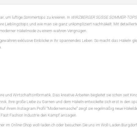
ar, um luftige Sommertops zu kreieren. In
WIRZBERGER SÜSSE SOMMER-TOPS
re Lieblingstops und wie man sie ganz unkompliziert nachhäkelt. Mit detailliert
n moderner Häkelmode zu einem wahren Vergnügen.
nd gewähren exklusive Einblicke in ihr spannendes Leben. So macht das Häkeln g
.
e und Wirtschaftsinformatik. Das kreative Arbeiten begleitet sie schon seit Ki
ik. Ihre große Liebe zu Garnen und dem Häkeln entwickelte sich erst in den sp
 Auf ihrem Instagram Profil "Modernemasche" zeigt sie regelmäßig neue Häkeldes
Fast Fashion Industrie den Kampf ansagen.
cher im Online-Shop woll-laden.ch oder besuchen Sie uns im Woll-Laden Burgdor