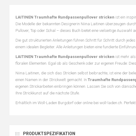
LAITINEN Traumhafte Rundpassenpullover stricken
ist ein insp
Die Modelle der bekannten Designerin Niina Laitinen überzeugen durc
Pullover, Top oder Schal – dieses Buch bietet eine vielseitige Auswahl
Die gut strukturierten Anleitungen führen Schritt für Schritt durch je
einem idealen Begleiter. Alle Anleitungen bieten eine fundierte Einführun
LAITINEN Traumhafte Rundpassenpullover stricken
ist mehr als 
floralen Elementen. Egal ob als Geschenk oder zur eigenen Freude: Di
Niina Laitinen, die sich das Stricken selbst beibrachte, ist eine der be
einen Namen in der Strickwelt gemacht. In
Traumhafte Rundpassenp
eigenen Strickarbeiten einbringen können. Lassen Sie sich von dänisc
Ihre Strickkunst auf die nächste Stufe.
Erhältlich im Woll-Laden Burgdorf oder online bei woll-laden.ch. Perfek
PRODUKTSPEZIFIKATION