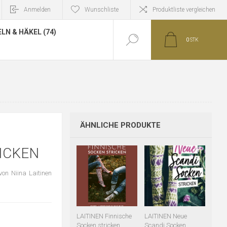
Anmelden
Wunschliste
Produktliste vergleichen
LN & HÄKEL (74)
0
STK
ÄHNLICHE PRODUKTE
ICKEN
von Niina Laitinen
LAITINEN Finnische
LAITINEN Neue
Socken stricken
Scandi Socken