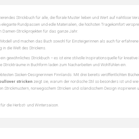
irierendes Strickbuch für alle, die florale Muster lieben und Wert auf nahtlose Ve
h elegante Rundpassen und edle Materialien, die höchsten Tragekomfort verspre
 an Damen-Strickprojekten für das ganze Jahr.
des Modell und machen das Buch sowohl für Einsteigerinnen als auch für erfahrene
g in die Welt des Strickens.
ein gewöhnliches Strickbuch – es ist eine stilvolle Inspirationsquelle für kreative 
ese Strickträume in Buchform laden zum Nacharbeiten und Wohlfühlen ein.
liebtesten Socken-Designerinnen Finnlands. Mit drei bereits veröffentlichten Büche
ullover stricken
zeigt sie, warum der nordische Stil so besonders ist und wie S
hen Strickmustern, norwegischem Stricken und isländischem Design inspirieren 
t für die Herbst- und Wintersaison.