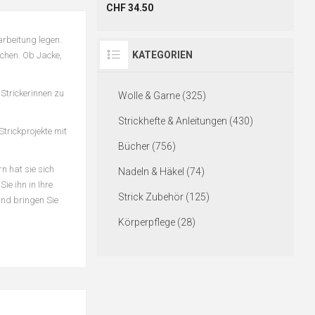
CHF 34.50
rarbeitung legen.
KATEGORIEN
chen. Ob Jacke,
 Strickerinnen zu
Wolle & Garne (325)
Strickhefte & Anleitungen (430)
Strickprojekte mit
Bücher (756)
rn hat sie sich
Nadeln & Häkel (74)
ie ihn in Ihre
Strick Zubehör (125)
und bringen Sie
Körperpflege (28)