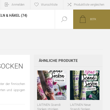
Anmelden
Wunschliste
Produktliste vergleichen
LN & HÄKEL (74)
0
STK
ÄHNLICHE PRODUKTE
 SOCKEN
ter der finnischen
Gärten und üppigen
LAITINEN Scandi
LAITINEN Neue
Socken stricken
Scandi Socken