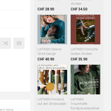
stricken
CHF 28.90
CHF 34.50
LAITINEN Skandi-
LAITINEN Finnische
Strick Design
Socken stricken
CHF 40.90
CHF 35.90
LAITINEN Finnland
LAITINEN
auf den Stricknadeln
Traumhafte
Rundpassenpullover
erin Niina