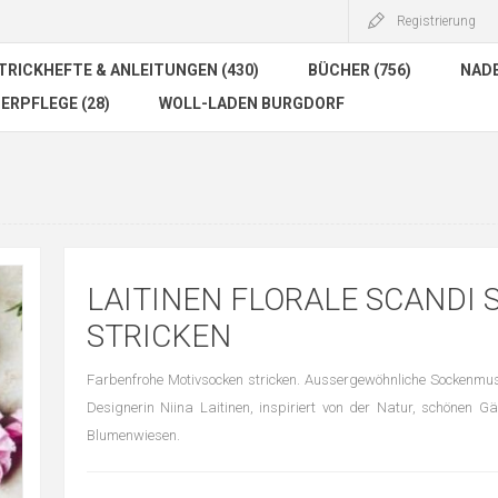
Registrierung
TRICKHEFTE & ANLEITUNGEN (430)
BÜCHER (756)
NADE
ERPFLEGE (28)
WOLL-LADEN BURGDORF
LAITINEN FLORALE SCANDI
STRICKEN
Farbenfrohe Motivsocken stricken. Aussergewöhnliche Sockenmus
Designerin Niina Laitinen, inspiriert von der Natur, schönen 
Blumenwiesen.