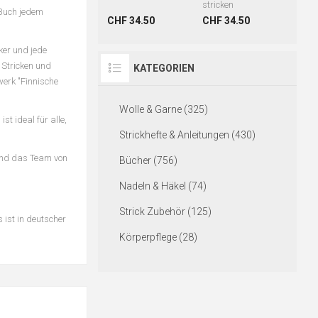
stricken
 Buch jedem
CHF 34.50
CHF 34.50
ker und jede
 Stricken und
KATEGORIEN
werk "Finnische
Wolle & Garne (325)
t ideal für alle,
Strickhefte & Anleitungen (430)
 und das Team von
Bücher (756)
Nadeln & Häkel (74)
Strick Zubehör (125)
 ist in deutscher
Körperpflege (28)