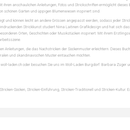
 Mit ihren anschaulichen Anleitungen, Fotos und Strickschriften ermöglicht dieses
von schönen Gärten und üppigen Blumenwiesen inspiriert sind.
legt und können leicht an andere Grössen angepasst werden, sodass jeder Stric
eindruckenden Strickkunst studiert Niina Laitinen Grafikdesign und hat sich das
besonderen Orten, Geschichten oder Musikstücken inspiriert. Mit ihrem Erstlings
darbeitsszene.
 Anleitungen, die das Nachstricken der Sockenmuster erleichtern. Dieses Buch is
 floralen und skandinavischen Muster eintauchen möchten.
op woll-laden.ch oder besuchen Sie uns im Woll-Laden Burgdorf. Barbara Züger
ricken-Socken, Stricken-Einführung, Stricken-Traditionell und Stricken-Kultur. Es