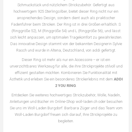
Schmuckstück und nützlichem Strickzubehör. Gefertigt aus
hochwertigem 925 Sterlingsilber, bietet dieser Ring nicht nur ein
ansprechendes Design, sondern dient auch als praktischer
Fadenführer beim Stricken. Der Ring ist in drei Größen erhältlich: S
(Ringgröße 52), M (Ringgröße 54) und L (Ringgröße 56), und lässt
sich leicht anpassen, um optimalen Tragekomfort zu gewährleisten.
Das innovative Design stammt von der bekannten Designerin Sylvie
Rasch und wurde in Altena, Deutschland, von addi gefertigt.
Dieser Ring ist mehr als nur ein Accessoire – er ist ein
unverzichtbares Werkzeug für alle, die ihre Strickprojekte stilvoll und
effizient gestalten möchten. Kombinieren Sie Funktionalität mit
Ästhetik und erleben Sie ein besonderes Strickerlebnis mit dem
ADDI
2 YOU RING
.
Entdecken Sie weiteres hochwertiges Strickzubehör, Wolle, Nadeln,
Anleitungen und Bücher im Online-Shop woll-laden.ch oder besuchen
Sie uns im Woll-Laden Burgdorf. Barbara Züger und das Team vom
Woll-Laden Burgdorf freuen sich darauf, Ihre Strickprojekte zu
begleiten.