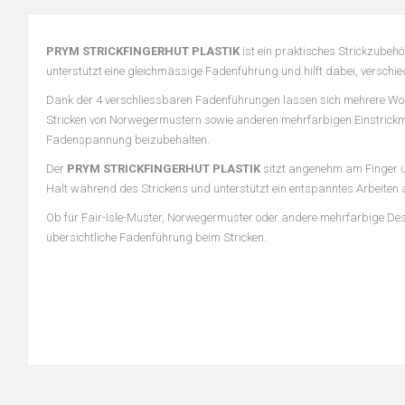
PRYM STRICKFINGERHUT PLASTIK
ist ein praktisches Strickzubehö
unterstützt eine gleichmässige Fadenführung und hilft dabei, verschi
Dank der 4 verschliessbaren Fadenführungen lassen sich mehrere Woll
Stricken von Norwegermustern sowie anderen mehrfarbigen Einstrickmus
Fadenspannung beizubehalten.
Der
PRYM STRICKFINGERHUT PLASTIK
sitzt angenehm am Finger und
Halt während des Strickens und unterstützt ein entspanntes Arbeiten a
Ob für Fair-Isle-Muster, Norwegermuster oder andere mehrfarbige De
übersichtliche Fadenführung beim Stricken.