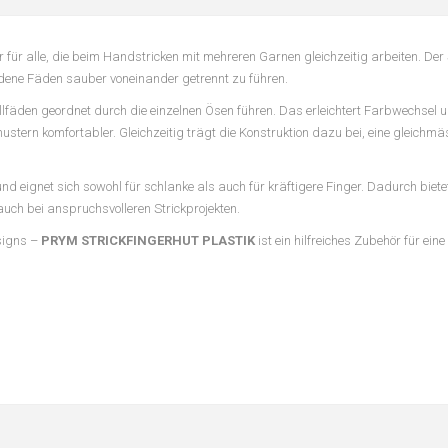
r für alle, die beim Handstricken mit mehreren Garnen gleichzeitig arbeiten. Der 
edene Fäden sauber voneinander getrennt zu führen.
fäden geordnet durch die einzelnen Ösen führen. Das erleichtert Farbwechsel
tern komfortabler. Gleichzeitig trägt die Konstruktion dazu bei, eine gleichmä
 eignet sich sowohl für schlanke als auch für kräftigere Finger. Dadurch bietet
uch bei anspruchsvolleren Strickprojekten.
signs –
PRYM STRICKFINGERHUT PLASTIK
ist ein hilfreiches Zubehör für ei