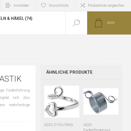
Anmelden
Wunschliste
Produktliste vergleichen
LN & HÄKEL (74)
0
STK
ÄHNLICHE PRODUKTE
ASTIK
ige Fadenführung
eignet sich das
re mehrfarbige
ADDI 2 YOU RING
ADDI
Fadenfingerring