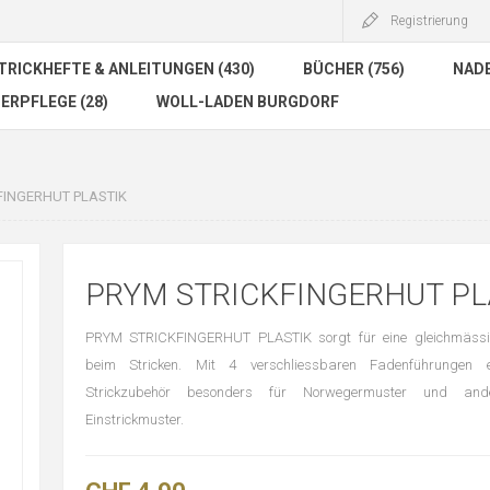
Registrierung
TRICKHEFTE & ANLEITUNGEN (430)
BÜCHER (756)
NADE
ERPFLEGE (28)
WOLL-LADEN BURGDORF
FINGERHUT PLASTIK
PRYM STRICKFINGERHUT PL
PRYM STRICKFINGERHUT PLASTIK sorgt für eine gleichmäss
beim Stricken. Mit 4 verschliessbaren Fadenführungen 
Strickzubehör besonders für Norwegermuster und ande
Einstrickmuster.