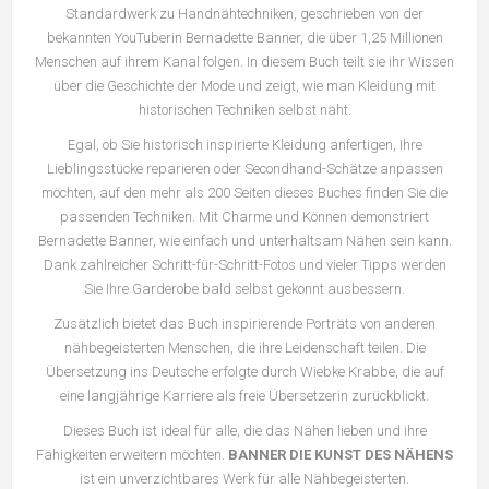
Standardwerk zu Handnähtechniken, geschrieben von der
bekannten YouTuberin Bernadette Banner, die über 1,25 Millionen
Menschen auf ihrem Kanal folgen. In diesem Buch teilt sie ihr Wissen
über die Geschichte der Mode und zeigt, wie man Kleidung mit
historischen Techniken selbst näht.
Egal, ob Sie historisch inspirierte Kleidung anfertigen, Ihre
Lieblingsstücke reparieren oder Secondhand-Schätze anpassen
möchten, auf den mehr als 200 Seiten dieses Buches finden Sie die
passenden Techniken. Mit Charme und Können demonstriert
Bernadette Banner, wie einfach und unterhaltsam Nähen sein kann.
Dank zahlreicher Schritt-für-Schritt-Fotos und vieler Tipps werden
Sie Ihre Garderobe bald selbst gekonnt ausbessern.
Zusätzlich bietet das Buch inspirierende Porträts von anderen
nähbegeisterten Menschen, die ihre Leidenschaft teilen. Die
Übersetzung ins Deutsche erfolgte durch Wiebke Krabbe, die auf
eine langjährige Karriere als freie Übersetzerin zurückblickt.
Dieses Buch ist ideal für alle, die das Nähen lieben und ihre
Fähigkeiten erweitern möchten.
BANNER DIE KUNST DES NÄHENS
ist ein unverzichtbares Werk für alle Nähbegeisterten.