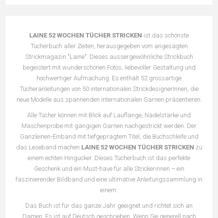
LAINE 52 WOCHEN TÜCHER STRICKEN
ist das schönste
Tücherbuch aller Zeiten, herausgegeben vom angesagten
Strickmagazin "Laine". Dieses aussergewöhnliche Strickbuch
begeistert mit wunderschönen Fotos, liebevoller Gestaltung und
hochwertiger Aufmachung. Es enthält 52 grossartige
Tücheranleitungen von 50 internationalen StrickdesignerInnen, die
neue Modelle aus spannenden internationalen Garnen präsentieren.
Alle Tücher können mit Blick auf Lauflänge, Nadelstärke und
Maschenprobe mit gängigen Garnen nachgestrickt werden. Der
Ganzleinen-Einband mit tiefgeprägtem Titel, die Buchschleife und
das Leseband machen
LAINE 52 WOCHEN TÜCHER STRICKEN
zu
einem echten Hingucker. Dieses Tücherbuch ist das perfekte
Geschenk und ein Must-have für alle Strickerinnen – ein
faszinierender Bildband und eine ultimative Anleitungssammlung in
einem.
Das Buch ist für das ganze Jahr geeignet und richtet sich an
Damen. Es ist auf Deutsch geschrieben. Wenn Sie generell nach