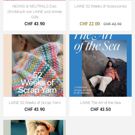
NEONS & NEUTRALS Das
LAINE 52 Weeks of Accessories
Strickbuch von LAINE und Aimée
Gille
CHF 43.90
CHF 22.00
CHF 42.90
LAINE 52 Weeks of Scrap Yarn
LAINE The Art of the Sea
CHF 43.90
CHF 43.50