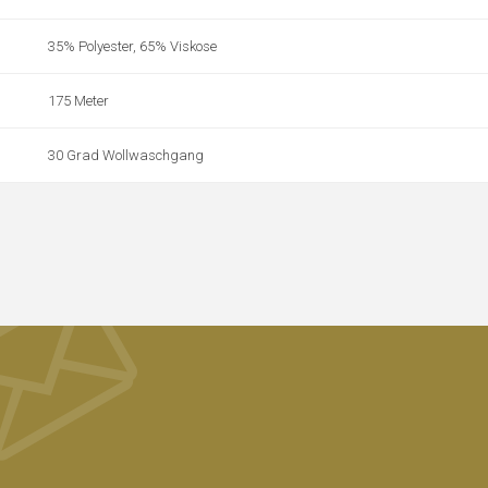
35% Polyester, 65% Viskose
175 Meter
30 Grad Wollwaschgang