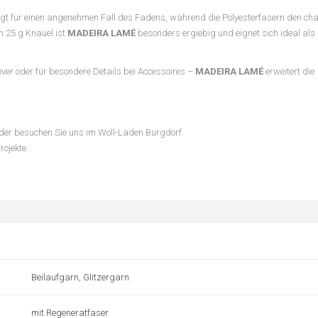
gt für einen angenehmen Fall des Fadens, während die Polyesterfasern den cha
m 25 g Knäuel ist
MADEIRA LAMÉ
besonders ergiebig und eignet sich ideal als 
lover oder für besondere Details bei Accessoires –
MADEIRA LAMÉ
erweitert die
oder besuchen Sie uns im Woll-Laden Burgdorf.
rojekte.
Beilaufgarn, Glitzergarn
mit Regeneratfaser