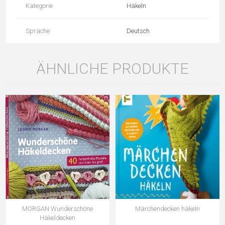
Kategorie
Häkeln
Sprache
Deutsch
ÄHNLICHE PRODUKTE
MORGAN Wunderschöne
Märchendecken häkeln
Häkeldecken