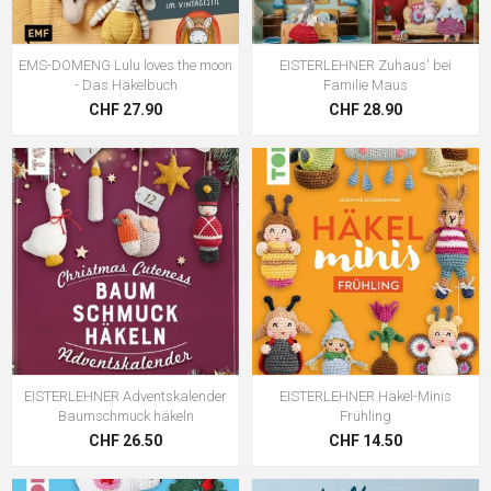
EMS-DOMENG Lulu loves the moon
EISTERLEHNER Zuhaus' bei
- Das Häkelbuch
Familie Maus
CHF 27.90
CHF 28.90
EISTERLEHNER Adventskalender
EISTERLEHNER Häkel-Minis
Baumschmuck häkeln
Frühling
CHF 26.50
CHF 14.50