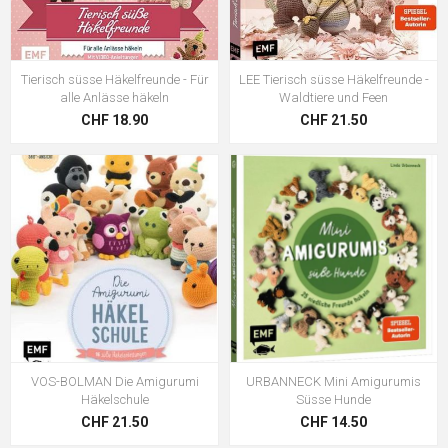
Tierisch süsse Häkelfreunde - Für
LEE Tierisch süsse Häkelfreunde -
alle Anlässe häkeln
Waldtiere und Feen
CHF 18.90
CHF 21.50
VOS-BOLMAN Die Amigurumi
URBANNECK Mini Amigurumis
Häkelschule
Süsse Hunde
CHF 21.50
CHF 14.50