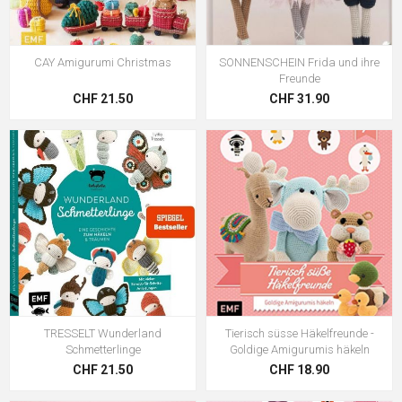
CAY Amigurumi Christmas
SONNENSCHEIN Frida und ihre
Freunde
CHF 21.50
CHF 31.90
TRESSELT Wunderland
Tierisch süsse Häkelfreunde -
Schmetterlinge
Goldige Amigurumis häkeln
CHF 21.50
CHF 18.90