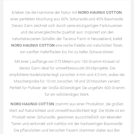
Erleben Sie die Harmonie der Natur mit
NORO HAUNUI COTTON
,
einer perfekten Mischung aus 60% Schurwolle und 40% Baumwolle.
Dieses Garn zeichnet sich durch seine einzigartigen Farbnuancen
und die unvergleichliche Qualität aus. Inspiriert von den
naturbelassenen Schafen der Taranui-Farm in Neuseeland, bietet
NORO HAUNUI COTTON
eine reiche Palette von natürlichen Tönen,
von sanften Haferflocken bis hin zu tiefen Schwarztönen.
Mit einer Lauflänge von 375 Metern pro 150-Gramm-Knäuel ist
dieses Garn ideal für umweltbewusste Strickprojekte. Die
empfohlene Nadelstärke liegt zwischen 4 mm und 4.5 mm, wobei die
Maschenprobe für 10 cm zwischen 18 und 20 Maschen variiert.
Perfekt für Pullover der Größe 40 benötigen Sie ungefähr 600 Gramm
für ein vollständiges Werk.
NORO HAUNUI COTTON
stammt aus einer Produktion, die großen
Wert auf Natürlichkeit und Umweltfreundlichkeit legt. Die Wolle ist ein
Produkt reiner Schurwolle, gewonnen ausschließlich von lebenden
Tieren und verbindet sich nahtlos mit der hochwertigen Baumwolle.
Die pflanzlichen und tierischen Fasern stammen dabei aus Bio-