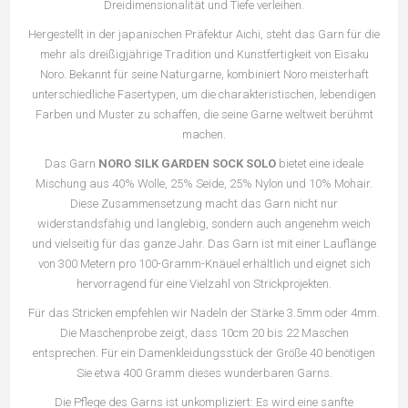
Dreidimensionalität und Tiefe verleihen.
Hergestellt in der japanischen Präfektur Aichi, steht das Garn für die
mehr als dreißigjährige Tradition und Kunstfertigkeit von Eisaku
Noro. Bekannt für seine Naturgarne, kombiniert Noro meisterhaft
unterschiedliche Fasertypen, um die charakteristischen, lebendigen
Farben und Muster zu schaffen, die seine Garne weltweit berühmt
machen.
Das Garn
NORO SILK GARDEN SOCK SOLO
bietet eine ideale
Mischung aus 40% Wolle, 25% Seide, 25% Nylon und 10% Mohair.
Diese Zusammensetzung macht das Garn nicht nur
widerstandsfähig und langlebig, sondern auch angenehm weich
und vielseitig für das ganze Jahr. Das Garn ist mit einer Lauflänge
von 300 Metern pro 100-Gramm-Knäuel erhältlich und eignet sich
hervorragend für eine Vielzahl von Strickprojekten.
Für das Stricken empfehlen wir Nadeln der Stärke 3.5mm oder 4mm.
Die Maschenprobe zeigt, dass 10cm 20 bis 22 Maschen
entsprechen. Für ein Damenkleidungsstück der Größe 40 benötigen
Sie etwa 400 Gramm dieses wunderbaren Garns.
Die Pflege des Garns ist unkompliziert: Es wird eine sanfte