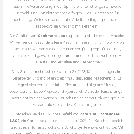
auch ihre Verarbeitung in der Spinnerei unter strengen Umwelt-,
Tierwohl- und Sozialstandards erfolgen. Die SFA setzt sich für
nachhaltige Weidewirtschaft, faire Arbeitsbedingungen und den
respektvollen Umgang mit Tieren ein.
Die Qualität von
Cashmere Lace
spürst du ab der ersten Masche.
Wir verwenden besonders feine Kaschmirhaare mit nur 15,5 Mikron.
Die Fasern werden vor dem Spinnen sorgfältig geprüft, gefärbt,
anschließend gewaschen, gedämpft und mehrfach kontrolliert –
u. a. auf Pillingverhalten und Farbechtheit.
Das Garn ist mehrfach gezwirnt in 2 x 2/28, lässt sich angenehm
verarbeiten und ergibt ein gleichmäßiges, edles Maschenbild. Es
eignet sich perfekt für luftige Texturen und filigrane Muster,
besonders für Lace-Projekte und Ajourstrick. Dank der feinen, langen
Fasern hat es einen weichen Flausch und neigt deutlich weniger zum
Fusseln als viele andere Kaschmirgarne.
Entdecken Sie das luxuriöse Gefühl von
PASCUALI CASHMERE
LACE
, ein Garn, das ausschließlich aus 100% Bio-Kaschmir besteht
und speziell für anspruchsvolle Strickprojekte entwickelt wurde. Mit
einer Lauflänge von 170 Metern pro 25 Gramm Knäuel und einer