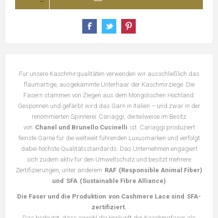
Für unsere Kaschmirqualitäten verwenden wir ausschließlich das
flaumartige, ausgekämmte Unterhaar der Kaschmirziege. Die
Fasern stammen von Ziegen aus dem Mongolischen Hochland.
Gesponnen und gefärbt wird das Garn in Italien – und zwar in der
renommierten Spinnerei Cariaggi, die teilweise im Besitz
von
Chanel und Brunello Cucinelli
ist. Cariaggi produziert
feinste Garne für die weltweit führenden Luxusmarken und verfolgt
dabei höchste Qualitätsstandards. Das Unternehmen engagiert
sich zudem aktiv für den Umweltschutz und besitzt mehrere
Zertifizierungen, unter anderem
RAF (Responsible Animal Fiber)
und SFA (Sustainable Fibre Alliance)
.
Die Faser und die Produktion von Cashmere Lace sind SFA-
zertifiziert.
Das bedeutet, dass sowohl die Herkunft der Kaschmirfaser als