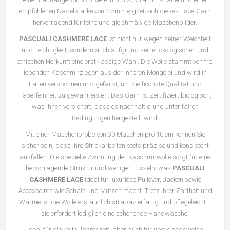
empfohlenen Nadelstärke von 2.5mm eignet sich dieses Lace-Garn
hervorragend für feine und gleichmäßige Maschenbilder.
PASCUALI CASHMERE LACE
ist nicht nur wegen seiner Weichheit
und Leichtigkeit, sondern auch aufgrund seiner ökologischen und
ethischen Herkunft eine erstklassige Wahl. Die Wolle stammt von frei
lebenden Kaschmirziegen aus der Inneren Mongolei und wird in
Italien versponnen und gefärbt, um die höchste Qualität und
Faserfeinheit zu gewährleisten. Das Garn ist zertifiziert biologisch,
was Ihnen versichert, dass es nachhaltig und unter fairen
Bedingungen hergestellt wird.
Mit einer Maschenprobe von 30 Maschen pro 10 cm können Sie
sicher sein, dass Ihre Strickarbeiten stets präzise und konsistent
ausfallen. Die spezielle Zwirnung der Kaschmirwolle sorgt für eine
hervorragende Struktur und weniger Fusseln, was
PASCUALI
CASHMERE LACE
ideal für luxuriöse Pullover, Jacken sowie
Accessoires wie Schals und Mützen macht. Trotz ihrer Zartheit und
Wärme ist die Wolle erstaunlich strapazierfähig und pflegeleicht –
sie erfordert lediglich eine schonende Handwäsche.
Ideal für die kalte Jahreszeit, aber auch für übergangsweise