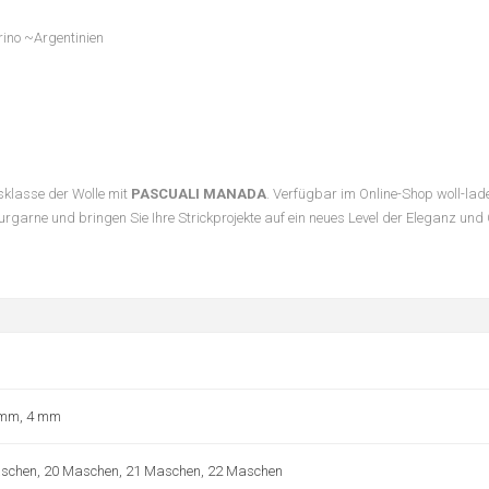
rino ~Argentinien
usklasse der Wolle mit
PASCUALI MANADA
. Verfügbar im Online-Shop woll-lad
rgarne und bringen Sie Ihre Strickprojekte auf ein neues Level der Eleganz und 
 mm, 4 mm
schen, 20 Maschen, 21 Maschen, 22 Maschen