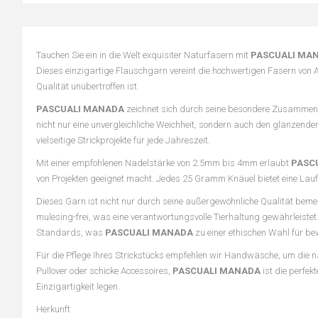
Tauchen Sie ein in die Welt exquisiter Naturfasern mit
PASCUALI MA
Dieses einzigartige Flauschgarn vereint die hochwertigen Fasern von 
Qualität unübertroffen ist.
PASCUALI MANADA
zeichnet sich durch seine besondere Zusammen
nicht nur eine unvergleichliche Weichheit, sondern auch den glänzenden
vielseitige Strickprojekte für jede Jahreszeit.
Mit einer empfohlenen Nadelstärke von 2.5mm bis 4mm erlaubt
PASC
von Projekten geeignet macht. Jedes 25 Gramm Knäuel bietet eine Lauflä
Dieses Garn ist nicht nur durch seine außergewöhnliche Qualität bemer
mulesing-frei, was eine verantwortungsvolle Tierhaltung gewährleistet.
Standards, was
PASCUALI MANADA
zu einer ethischen Wahl für be
Für die Pflege Ihres Strickstücks empfehlen wir Handwäsche, um die nat
Pullover oder schicke Accessoires,
PASCUALI MANADA
ist die perfek
Einzigartigkeit legen.
Herkunft