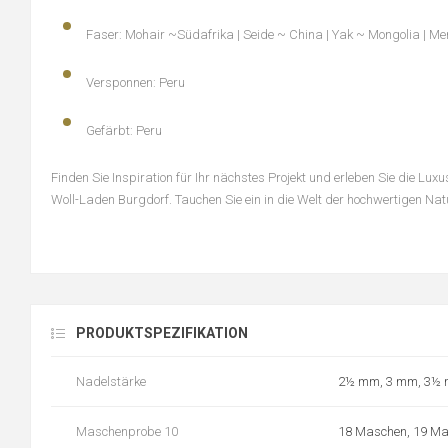
Faser:
Mohair ~Südafrika | Seide ~ China | Yak ~ Mongolia | Me
Versponnen:
Peru
Gefärbt:
Peru
Finden Sie Inspiration für Ihr nächstes Projekt und erleben Sie die Lux
Woll-Laden Burgdorf. Tauchen Sie ein in die Welt der hochwertigen Natu
PRODUKTSPEZIFIKATION
Nadelstärke
2½ mm, 3 mm, 3½
Maschenprobe 10
18 Maschen, 19 Ma