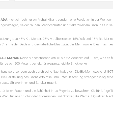
NADA
, nicht einfach nur ein Mohair-Garn, sondern eine Revolution in der Welt de
Angoraziegen, Seidenraupen, Merinoschafen und Yaks zu einem Garn, das in sein
setzung aus 45% Kid Mohair, 25% Maulbeerseide, 15% Yak und 15% Bio Merino 
 Charme der Seide und die natürliche Elastizität der Merinowolle. Dies macht es
UALI MANADA
eine Maschenprobe von 18 bis 22 Maschen auf 10 cm, was es für
nge von 200 Metern, perfekt für elegante, leichte Strickwerke.
kenswert, sondern auch durch seine Nachhaltigkeit. Die Bio Merinowolle ist GOTS
 Die Herstellung des Garns erfolgt in Peru unter Beachtung strenger ökologische
wusste Strickerinnen und Stricker macht.
ürlichen Fasern und die Schönheit Ihres Projekts zu bewahren. Ob für luftige Tü
te Wahl für anspruchsvolle Strickerinnen und Stricker, die Wert auf Qualität, Nac