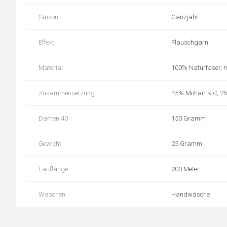
Saison
Ganzjahr
Effekt
Flauschgarn
Material
100% Naturfaser, mi
Zusammensetzung
45% Mohair Kid, 25
Damen 40
150 Gramm
Gewicht
25 Gramm
Lauflänge
200 Meter
Waschen
Handwäsche