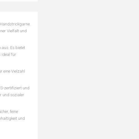
r Handstrickgarne.
er Vielfalt und
aus. Es bietet
 ideal für
 eine Vielzahl
-zertifiziert und
r und sozialer
cher, feine
hhaltigkeit und