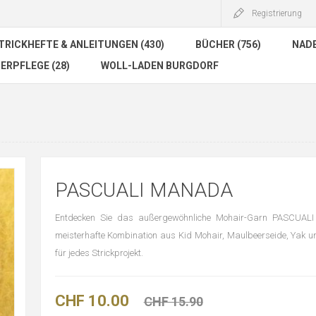
Registrierung
TRICKHEFTE & ANLEITUNGEN (430)
BÜCHER (756)
NADE
ERPFLEGE (28)
WOLL-LADEN BURGDORF
PASCUALI MANADA
Entdecken Sie das außergewöhnliche Mohair-Garn PASCUAL
meisterhafte Kombination aus Kid Mohair, Maulbeerseide, Yak u
für jedes Strickprojekt.
CHF 10.00
CHF 15.90