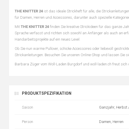
THE KNITTER 24
ist das ideale Strickheft für alle, die Strickanleitun
für Damen, Herren und Accessoires, darunter auch spezielle Kategorie
Mit
THE KNITTER 24
finden Sie kreative Strickideen für das ganze Jah
Sprache verfasst und richten sich sowohl an Anfänger als auch an erfah
Handarbeitsprojekte auf ein neues Level.
Ob Sie nun warme Pullover, schicke Accessoires oder liebevoll gestric
Strickanleitungen. Besuchen Sie unseren Online-Shop und lassen Sie sic
Barbara Züger vom Woll-Laden Burgdorf und woll-laden.ch freut sich da
PRODUKTSPEZIFIKATION
Saison
Ganzjahr, Herbst 
Person
Damen, Herren