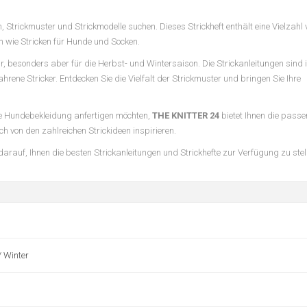
gen, Strickmuster und Strickmodelle suchen. Dieses Strickheft enthält eine Vielzahl
n wie Stricken für Hunde und Socken.
r, besonders aber für die Herbst- und Wintersaison. Die Strickanleitungen sind 
rene Stricker. Entdecken Sie die Vielfalt der Strickmuster und bringen Sie Ihre
kte Hundebekleidung anfertigen möchten,
THE KNITTER 24
bietet Ihnen die pass
h von den zahlreichen Strickideen inspirieren.
rauf, Ihnen die besten Strickanleitungen und Strickhefte zur Verfügung zu stel
/ Winter