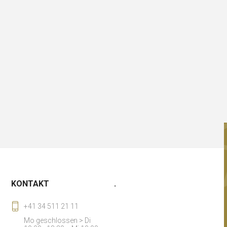
KONTAKT
.
+41 34 511 21 11
Mo geschlossen > Di