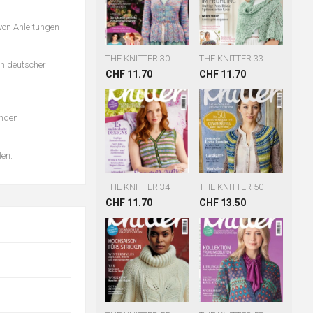
 von Anleitungen
THE KNITTER 30
THE KNITTER 33
in deutscher
CHF 11.70
CHF 11.70
enden
len.
THE KNITTER 34
THE KNITTER 50
CHF 11.70
CHF 13.50