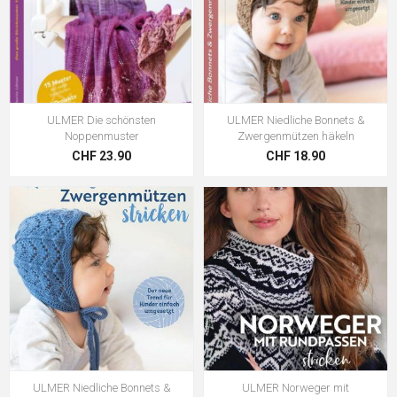
ULMER Die schönsten
ULMER Niedliche Bonnets &
Noppenmuster
Zwergenmützen häkeln
CHF 23.90
CHF 18.90
ULMER Niedliche Bonnets &
ULMER Norweger mit