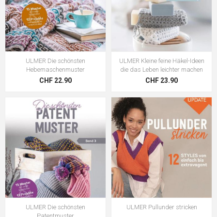
ULMER Die schönsten
ULMER Kleine feine Häkel-Ideen
Hebemaschenmuster
die das Leben leichter machen
CHF 22.90
CHF 23.90
ULMER Die schönsten
ULMER Pullunder stricken
Patentmuster