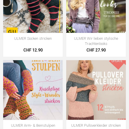
ULMER Socken stricken
ULMER Wir lieben stylische
Trachtenlooks
CHF 12.90
CHF 27.90
ULMER Arm- & Beinstulpen
ULMER Pulloverkleider stricken