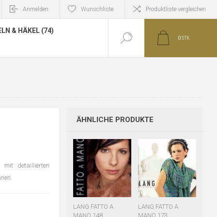
Anmelden
Wunschliste
Produktliste vergleichen
LN & HÄKEL (74)
0
STK
ÄHNLICHE PRODUKTE
it detaillierten
nnen.
LANG FATTO A
LANG FATTO A
MANO 148
MANO 173