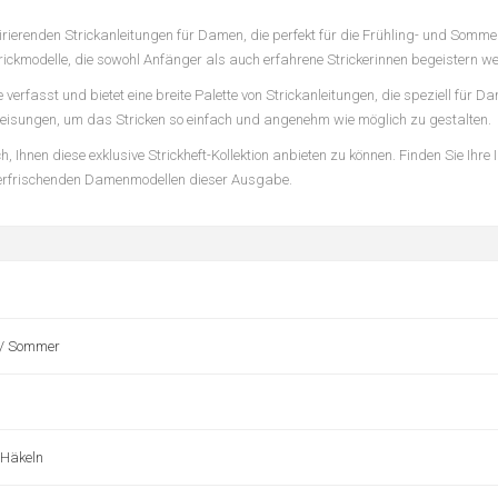
spirierenden Strickanleitungen für Damen, die perfekt für die Frühling- und Somm
Strickmodelle, die sowohl Anfänger als auch erfahrene Strickerinnen begeistern w
 verfasst und bietet eine breite Palette von Strickanleitungen, die speziell für 
weisungen, um das Stricken so einfach und angenehm wie möglich zu gestalten.
Ihnen diese exklusive Strickheft-Kollektion anbieten zu können. Finden Sie Ihre I
den erfrischenden Damenmodellen dieser Ausgabe.
 / Sommer
 Häkeln