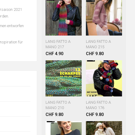
ersaison 2021
erden.
Damen entworfen
LANG FATTO A
LANG FATTO A
nspiration für
MANO 217
MANO 215
CHF 4.90
CHF 9.80
LANG FATTO A
LANG FATTO A
MANO 210
MANO 176
CHF 9.80
CHF 9.80